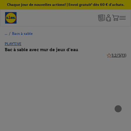
Chaque jour de nouvelles actions! | Envoi gratuit¹ dès 60 € d'achats.
/
Bacs à sable
PLAYTIVE
Bac à sable avec mur de jeux d'eau
3.2/5
(13)
3.2 de 5 étoil