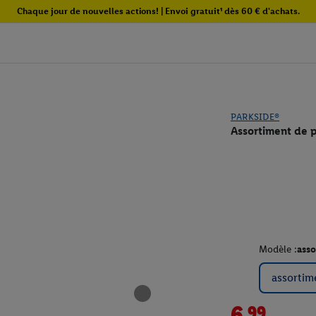
Chaque jour de nouvelles actions! | Envoi gratuit¹ dès 60 € d'achats.
PARKSIDE®
Assortiment de 
Modèle :
asso
assortim
6.99