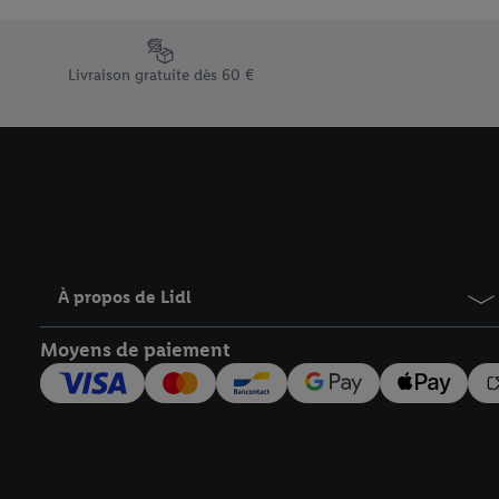
En cliquant sur « Refuse
« Accepter », vous auto
Élément du pied de page avec les différents arguments de vent
informations sur la du
Livraison gratuite dès 60 €
avec effet pour l’aveni
À propos de Lidl
Moyens de paiement