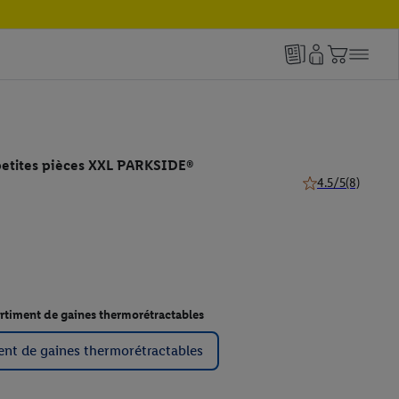
petites pièces XXL PARKSIDE®
4.5/5
(8)
4.5 de 5 étoiles (8
rtiment de gaines thermorétractables
ent de gaines thermorétractables