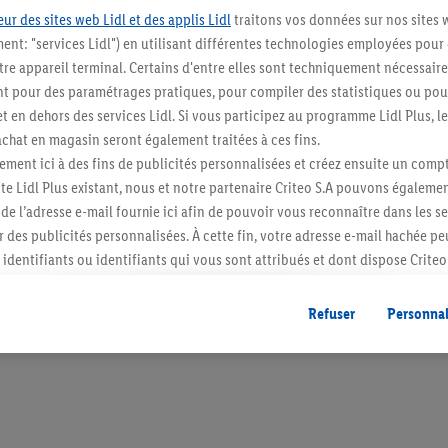
ur des sites web Lidl et des applis Lidl
traitons vos données sur nos sites 
ment: "services Lidl") en utilisant différentes technologies employées pour
re appareil terminal. Certains d'entre elles sont techniquement nécessaire
 pour des paramétrages pratiques, pour compiler des statistiques ou pour
Restez au cour
t en dehors des services Lidl. Si vous participez au programme Lidl Plus, l
hat en magasin seront également traitées à ces fins.
Abonnez-vous à la newslett
ment ici à des fins de publicités personnalisées et créez ensuite un compt
e Lidl Plus existant, nous et notre partenaire Criteo S.A pouvons égalemen
S'abonner
r de l’adresse e-mail fournie ici afin de pouvoir vous reconnaître dans les s
er des publicités personnalisées. À cette fin, votre adresse e-mail hachée p
identifiants ou identifiants qui vous sont attribués et dont dispose Criteo 
cord, les publicités liées au reciblage, c’est-à-dire des publicités pour de
ntérêt (par exemple en plaçant le produit dans un panier d’un webshop mai
Refuser
Personnal
nt être affichées sur plusieurs apppareils et plusieurs services de Lidl si 
dl peuvent vous être attribués en utilisant votre adresse e-mail hachée et, l
s dont dispose Criteo S.A.
vous pouvez autoriser des finalités individuelles et trouver de plus amples
.