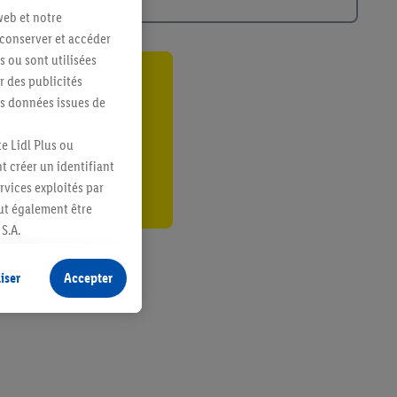
web et notre
 conserver et accéder
s ou sont utilisées
 des publicités
ant
es données issues de
er
e Lidl Plus ou
t créer un identifiant
ervices exploités par
eut également être
S.A.
s produits pour lesquels
s sans procéder à
iser
Accepter
plusieurs terminaux ou
e cas échéant, d’autres
 informations sur le