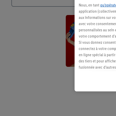
Nous, en tant
qu’opérate
application (collective
aux informations sur vot
avec votre consentement
personnalisées au sein e
votre comportement d’ac
Si vous donnez consente
connectez à votre compt
en ligne spécial à parti
des tiers et pour affich
fusionnée avec d’autres 
Sous réserve de votre ac
vous avez montré de l’i
l’achat) peuvent égaleme
plusieurs services de Li
identifiants/identifiant
Sous « Personnaliser », 
traitement des données