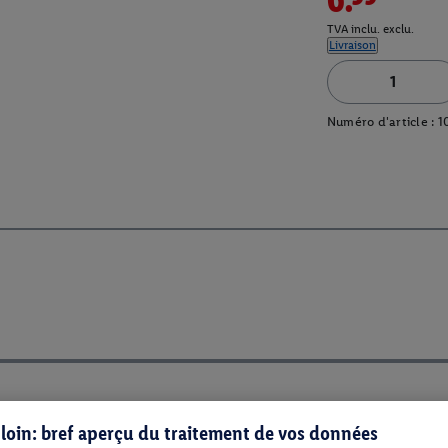
TVA inclu. exclu.
Livraison
Numéro d'article :
1
s loin: bref aperçu du traitement de vos données