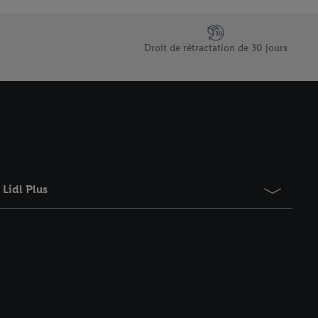
saires. En cliquant sur
rouverez de plus amples
ement à tout moment
Droit de rétractation de 30 jours
 les impressions ici.
Lidl Plus