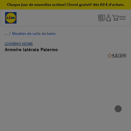
Chaque jour de nouvelles actions! | Envoi gratuit¹ dès 60 € d'achats.
/
Meubles de salle de bains
LIVARNO HOME
Armoire latérale Palermo
4.8/5
(4)
4.8 de 5 étoil