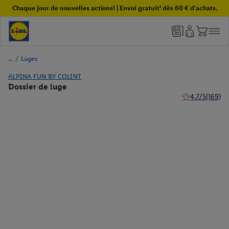
Chaque jour de nouvelles actions! | Envoi gratuit¹ dès 60 € d'achats.
/
Luges
ALPINA FUN BY COLINT
Dossier de luge
4.7/5
(169)
4.7 de 5 étoiles