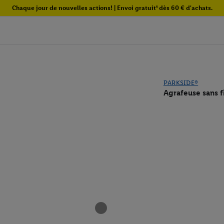
Chaque jour de nouvelles actions! | Envoi gratuit¹ dès 60 € d'achats.
PARKSIDE®
Agrafeuse sans 