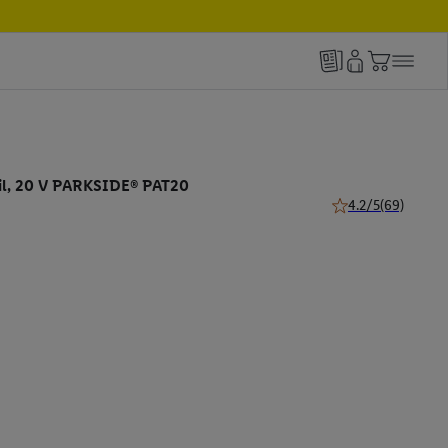
fil, 20 V PARKSIDE® PAT20
4.2/5
(69)
4.2 de 5 étoiles (69