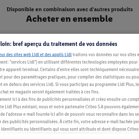
Disponible en combinaison avec d'autres produits
Acheter en ensemble
s loin: bref aperçu du traitement de vos données
ur des sites web Lidl et des applis Lidl
traitons vos données sur nos sites 
ment: "services Lidl") en utilisant différentes technologies employées pour
re appareil terminal. Certains d'entre elles sont techniquement nécessaire
 pour des paramétrages pratiques, pour compiler des statistiques ou pour
t en dehors des services Lidl. Si vous participez au programme Lidl Plus, l
hat en magasin seront également traitées à ces fins.
ment ici à des fins de publicités personnalisées et créez ensuite un compt
e Lidl Plus existant, nous et notre partenaire Criteo S.A pouvons égalemen
r de l’adresse e-mail fournie ici afin de pouvoir vous reconnaître dans les s
er des publicités personnalisées. À cette fin, votre adresse e-mail hachée p
identifiants ou identifiants qui vous sont attribués et dont dispose Criteo 
cord, les publicités liées au reciblage, c’est-à-dire des publicités pour de