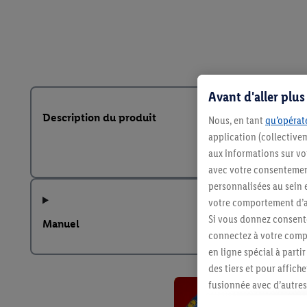
Avant d'aller plu
Description du produit
Nous, en tant
qu’opérate
application (collective
aux informations sur vot
avec votre consentement
personnalisées au sein e
votre comportement d’ac
Si vous donnez consente
Manuel
connectez à votre compt
en ligne spécial à parti
des tiers et pour affich
fusionnée avec d’autres 
Sous réserve de votre ac