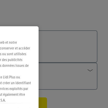
web et notre
 conserver et accéder
s ou sont utilisées
 des publicités
es données issues de
e Lidl Plus ou
t créer un identifiant
ervices exploités par
eut également être
S.A.
s produits pour lesquels