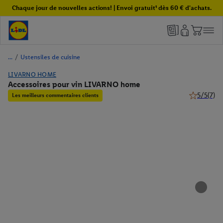
Chaque jour de nouvelles actions! | Envoi gratuit¹ dès 60 € d'achats.
/
Ustensiles de cuisine
LIVARNO HOME
Accessoires pour vin LIVARNO home
5/5
(7)
Les meilleurs commentaires clients
5 de 5 étoil