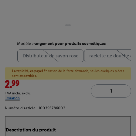
Modèle :
rangement pour produits cosmétiques
Distributeur de savon rose
raclette de douche av
La rapidité, ça paye!
En raison de la forte demande, seules quelques pièces
sont disponibles.
2.99
TVA inclu. exclu.
Livraison
Numéro d'article :
100393786002
Description du produit