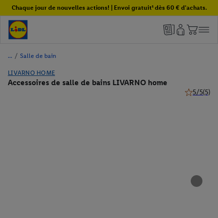
Chaque jour de nouvelles actions! | Envoi gratuit¹ dès 60 € d'achats.
/
Salle de bain
LIVARNO HOME
Accessoires de salle de bains LIVARNO home
5/5
(5)
5 de 5 étoil