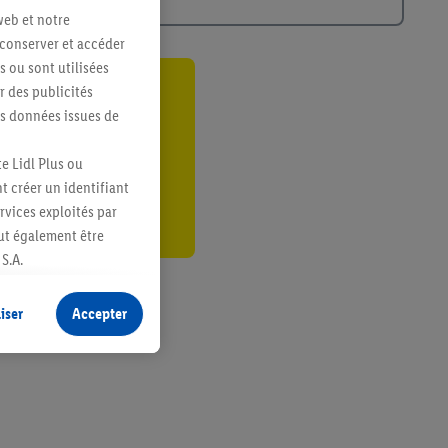
web et notre
 conserver et accéder
s ou sont utilisées
 des publicités
ant
es données issues de
er
e Lidl Plus ou
t créer un identifiant
ervices exploités par
eut également être
S.A.
s produits pour lesquels
s sans procéder à
iser
Accepter
plusieurs terminaux ou
e cas échéant, d’autres
 informations sur le