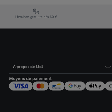
En cliquant sur « Refuse
« Accepter », vous auto
Élément du pied de page avec les différents arguments de vent
informations sur la du
Livraison gratuite dès 60 €
avec effet pour l’aveni
À propos de Lidl
Moyens de paiement