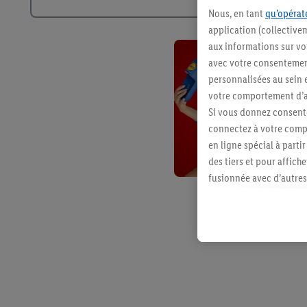
Nous, en tant
qu’opérate
application (collective
aux informations sur vot
avec votre consentement
personnalisées au sein e
votre comportement d’ac
Si vous donnez consente
connectez à votre compt
en ligne spécial à parti
des tiers et pour affich
fusionnée avec d’autres 
Sous réserve de votre ac
vous avez montré de l’i
l’achat) peuvent égaleme
plusieurs services de Li
identifiants/identifiant
Sous « Personnaliser », 
traitement des données