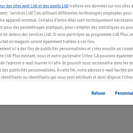
ur des sites web Lidl et des applis Lidl
traitons vos données sur nos sites 
ment: "services Lidl") en utilisant différentes technologies employées pour
re appareil terminal. Certains d'entre elles sont techniquement nécessaire
 pour des paramétrages pratiques, pour compiler des statistiques ou pour
Restez au cour
t en dehors des services Lidl. Si vous participez au programme Lidl Plus, l
hat en magasin seront également traitées à ces fins.
Abonnez-vous à la newslett
ment ici à des fins de publicités personnalisées et créez ensuite un compt
e Lidl Plus existant, nous et notre partenaire Criteo S.A pouvons égalemen
S'abonner
r de l’adresse e-mail fournie ici afin de pouvoir vous reconnaître dans les s
er des publicités personnalisées. À cette fin, votre adresse e-mail hachée p
identifiants ou identifiants qui vous sont attribués et dont dispose Criteo 
cord, les publicités liées au reciblage, c’est-à-dire des publicités pour de
ntérêt (par exemple en plaçant le produit dans un panier d’un webshop mai
Refuser
Personnal
nt être affichées sur plusieurs apppareils et plusieurs services de Lidl si 
dl peuvent vous être attribués en utilisant votre adresse e-mail hachée et, l
s dont dispose Criteo S.A.
vous pouvez autoriser des finalités individuelles et trouver de plus amples
.