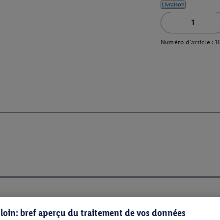
Livraison
Numéro d'article :
1
s loin: bref aperçu du traitement de vos données