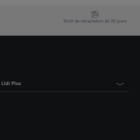
saires. En cliquant sur
rouverez de plus amples
ement à tout moment
Droit de rétractation de 30 jours
 les impressions ici.
Lidl Plus