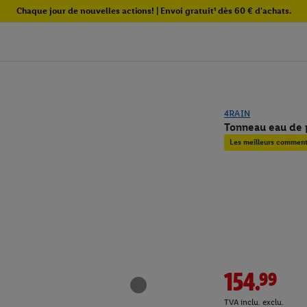
Chaque jour de nouvelles actions! | Envoi gratuit¹ dès 60 € d'achats.
4RAIN
Tonneau eau de 
Les meilleurs commenta
154.99
TVA inclu. exclu.