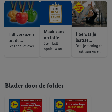
toestemming te allen tijde met vooruitwerkende kracht in te
l
trekken, vindt u in onze
privacyverklaring
.
Je vindt het
e
impressum hier.
p
r
o
d
Maak kans
Hoe was je
u
Lidl verkozen
op toffe
c
laatste
tot dé
prijzen!
Stem Lidl
t
winkelervarin
Verskampioe
Deel je mening en
Lees er alles over
e
opnieuw tot
maak kans op een
g bij Lidl?
n van België!
n
beste
waardebon van €
winkelketen
100!
van België!
Blader door de folder