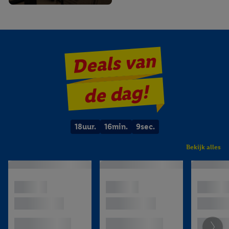
Deals van
de dag!
18
uur.
16
min.
8
sec.
Bekijk alles