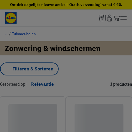
Ontdek dagelijks nieuwe acties! | Gratis verzending¹ vanaf € 60.
/
Tuinmeubelen
Zonwering & windschermen
Filteren & Sorteren
Gesorteerd op:
Relevantie
3 producten