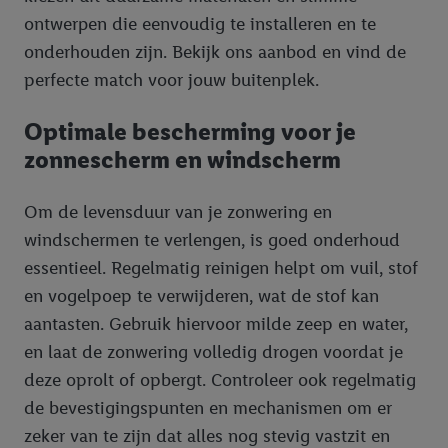
webshop aan uw winkelmandje toe te voegen, maar het niet te
ontwerpen die eenvoudig te installeren en te
kopen), ook op verschillende apparaten en verschillende Lidl-
diensten worden weergegeven als er met behulp van uw
onderhouden zijn. Bekijk ons aanbod en vind de
gehashte e-mailadres en eventuele andere
perfecte match voor jouw buitenplek.
identificatiegegevens/identificatiegegevens waarover Criteo
SA beschikt, meerdere eindapparaten of Lidl-diensten aan u
Optimale bescherming voor je
kunnen worden toegewezen.
zonnescherm en windscherm
Onder “Aanpassen” kunt u individuele doeleinden toestaan en
meer informatie vinden over de gegevensverwerking.
Om de levensduur van je zonwering en
Door op “weigeren” te klikken, kunt u alleen het gebruik van de
windschermen te verlengen, is goed onderhoud
noodzakelijke technologieën toestaan. Door op “aanvaarden” te
klikken, stemt u in met alle verwerkingen voor alle
essentieel. Regelmatig reinigen helpt om vuil, stof
bovengenoemde doeleinden. Meer informatie, waaronder de
en vogelpoep te verwijderen, wat de stof kan
bewaartermijn van de gegevens en uw recht om uw
aantasten. Gebruik hiervoor milde zeep en water,
toestemming te allen tijde met vooruitwerkende kracht in te
en laat de zonwering volledig drogen voordat je
trekken, vindt u in onze
privacyverklaring
.
Je vindt het
deze oprolt of opbergt. Controleer ook regelmatig
impressum hier.
de bevestigingspunten en mechanismen om er
zeker van te zijn dat alles nog stevig vastzit en