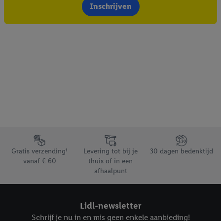
Inschrijven
Footerelement met de verschillende USPs van Lidl.be
Gratis verzending¹
Levering tot bij je
30 dagen bedenktijd
vanaf € 60
thuis of in een
afhaalpunt
Lidl-newsletter
Schrijf je nu in en mis geen enkele aanbieding!