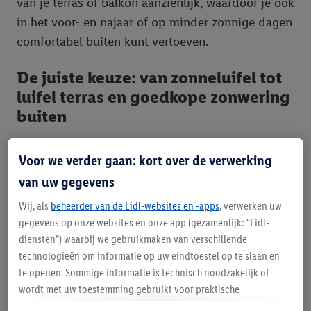
van je terras of balkon aanzienlijk, waardoor je ook
in het voor- en najaar of op minder zonnige dagen
comfortabel buiten kunt vertoeven.
De juiste keuze: van zonneluifel tot
luifel terras en goedkope zonwering
buiten
Het kiezen van de juiste zonwering en
Voor we verder gaan: kort over de verwerking
windschermen hangt af van je specifieke
van uw gegevens
behoeften en de kenmerken van je buitenruimte.
Wij, als
beheerder van de Lidl-websites en -apps
, verwerken uw
Denk na over de grootte van de plek die je wilt
gegevens op onze websites en onze app (gezamenlijk: “Lidl-
beschermen, de hoeveelheid zon die er valt en de
diensten”) waarbij we gebruikmaken van verschillende
mate van wind die je wilt blokkeren. Zoek je een
technologieën om informatie op uw eindtoestel op te slaan en
brede overkapping voor je hele terras, dan is een
te openen. Sommige informatie is technisch noodzakelijk of
ruime zonneluifel wellicht de beste keuze. Voor
wordt met uw toestemming gebruikt voor praktische
instellingen, om statistieken op te stellen of gepersonaliseerde
kleinere balkons of specifieke zitjes kan een