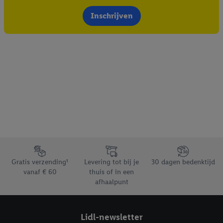
Inschrijven
Footerelement met de verschillende USPs van Lidl.be
Gratis verzending¹
Levering tot bij je
30 dagen bedenktijd
vanaf € 60
thuis of in een
afhaalpunt
Lidl-newsletter