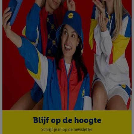
webshop aan uw winkelmandje toe te voegen, maar het niet te
kopen), ook op verschillende apparaten en verschillende Lidl-
diensten worden weergegeven als er met behulp van uw
gehashte e-mailadres en eventuele andere
identificatiegegevens/identificatiegegevens waarover Criteo
SA beschikt, meerdere eindapparaten of Lidl-diensten aan u
kunnen worden toegewezen.
Onder “Aanpassen” kunt u individuele doeleinden toestaan en
meer informatie vinden over de gegevensverwerking.
Door op “weigeren” te klikken, kunt u alleen het gebruik van de
noodzakelijke technologieën toestaan. Door op “aanvaarden” te
klikken, stemt u in met alle verwerkingen voor alle
bovengenoemde doeleinden. Meer informatie, waaronder de
bewaartermijn van de gegevens en uw recht om uw
toestemming te allen tijde met vooruitwerkende kracht in te
trekken, vindt u in onze
privacyverklaring
.
Je vindt het
Blijf op de hoogte
impressum hier.
Schrijf je in op de newsletter