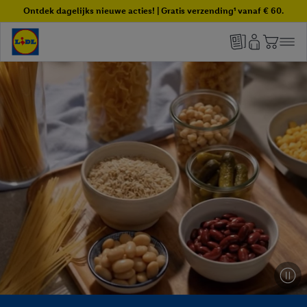
Ontdek dagelijks nieuwe acties! | Gratis verzending¹ vanaf € 60.