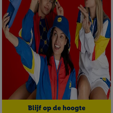
interesse hebt getoond (bijvoorbeeld door het product in de
webshop aan uw winkelmandje toe te voegen, maar het niet te
kopen), ook op verschillende apparaten en verschillende Lidl-
diensten worden weergegeven als er met behulp van uw
gehashte e-mailadres en eventuele andere
identificatiegegevens/identificatiegegevens waarover Criteo
SA beschikt, meerdere eindapparaten of Lidl-diensten aan u
kunnen worden toegewezen.
Onder “Aanpassen” kunt u individuele doeleinden toestaan en
meer informatie vinden over de gegevensverwerking.
Door op “weigeren” te klikken, kunt u alleen het gebruik van de
noodzakelijke technologieën toestaan. Door op “aanvaarden” te
klikken, stemt u in met alle verwerkingen voor alle
bovengenoemde doeleinden. Meer informatie, waaronder de
bewaartermijn van de gegevens en uw recht om uw
toestemming te allen tijde met vooruitwerkende kracht in te
trekken, vindt u in onze
privacyverklaring
.
Je vindt het
impressum hier.
Blijf op de hoogte