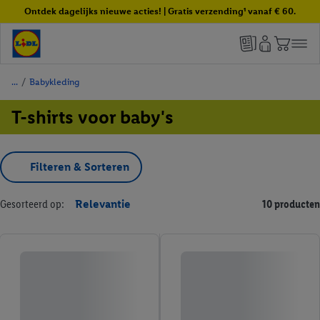
Ontdek dagelijks nieuwe acties! | Gratis verzending¹ vanaf € 60.
/
Babykleding
T-shirts voor baby's
Filteren & Sorteren
Gesorteerd op:
Relevantie
10 producten