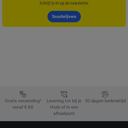
Schrijf je in op de newsletter
Inschrijven
Footerelement met de verschillende USPs van Lidl.be
Gratis verzending¹
Levering tot bij je
30 dagen bedenktijd
vanaf € 60
thuis of in een
afhaalpunt