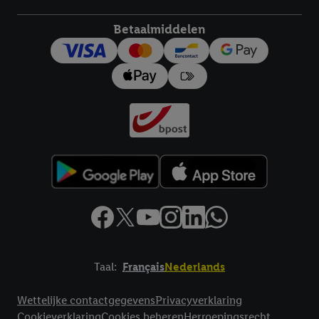
Betaalmiddelen
Taal:
Français
Nederlands
Footerelement met links naar juridische teksten
Wettelijke contactgegevens
Privacyverklaring
Cookieverklaring
Cookies beheren
Herroepingsrecht