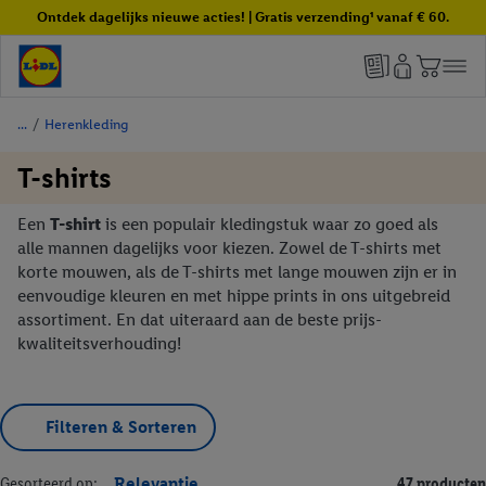
Ontdek dagelijks nieuwe acties! | Gratis verzending¹ vanaf € 60.
/
Herenkleding
T-shirts
Een
T-shirt
is een populair kledingstuk waar zo goed als
alle mannen dagelijks voor kiezen. Zowel de T-shirts met
korte mouwen, als de T-shirts met lange mouwen zijn er in
eenvoudige kleuren en met hippe prints in ons uitgebreid
assortiment. En dat uiteraard aan de beste prijs-
kwaliteitsverhouding!
Filteren & Sorteren
Gesorteerd op:
Relevantie
47 producten