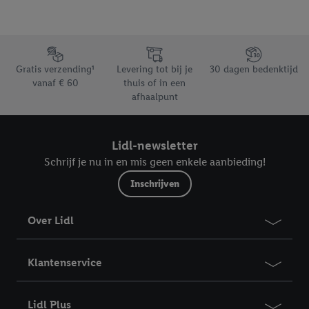
Footerelement met de verschillende USPs van Lidl.be
Gratis verzending¹
Levering tot bij je
30 dagen bedenktijd
vanaf € 60
thuis of in een
afhaalpunt
Lidl-newsletter
Schrijf je nu in en mis geen enkele aanbieding!
Inschrijven
Over Lidl
Klantenservice
Lidl Plus