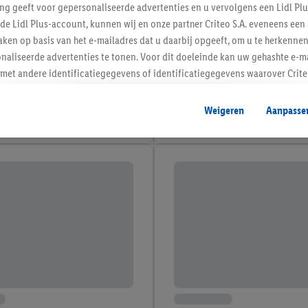
ing geeft voor gepersonaliseerde advertenties en u vervolgens een Lidl P
de Lidl Plus-account, kunnen wij en onze partner Criteo S.A. eveneens een 
ken op basis van het e-mailadres dat u daarbij opgeeft, om u te herkennen
naliseerde advertenties te tonen. Voor dit doeleinde kan uw gehashte e-m
t andere identificatiegegevens of identificatiegegevens waarover Criteo
en.
aat, kunnen advertenties in het kader van retargeting, d.w.z. advertenties
Weigeren
Aanpasse
nd (bijvoorbeeld door het product in de webshop aan uw winkelmandje toe 
verschillende apparaten en verschillende Lidl-diensten worden weergegeve
adres en eventuele andere identificatiegegevens/identificatiegegevens wa
dapparaten of Lidl-diensten aan u kunnen worden toegewezen.
 u individuele doeleinden toestaan en meer informatie vinden over de ge
likken, kunt u alleen het gebruik van de noodzakelijke technologieën toes
, stemt u in met alle verwerkingen voor alle bovengenoemde doeleinden. M
mijn van de gegevens en uw recht om uw toestemming te allen tijde met
ndt u in onze
privacyverklaring
.
Je vindt het impressum hier.