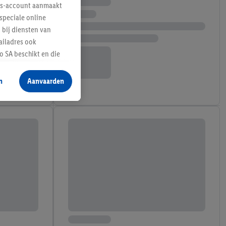
lus-account aanmaakt
speciale online
 bij diensten van
ailadres ook
 SA beschikt en die
 voor producten waarin
n
Aanvaarden
te voegen, maar het
n als er met behulp
arover Criteo SA
gevensverwerking.
taan. Door op
eer informatie,
 vooruitwerkende