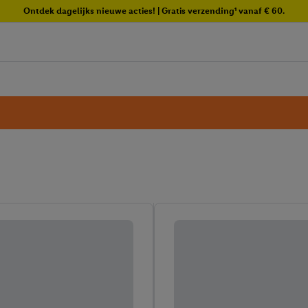
Ontdek dagelijks nieuwe acties! | Gratis verzending¹ vanaf € 60.