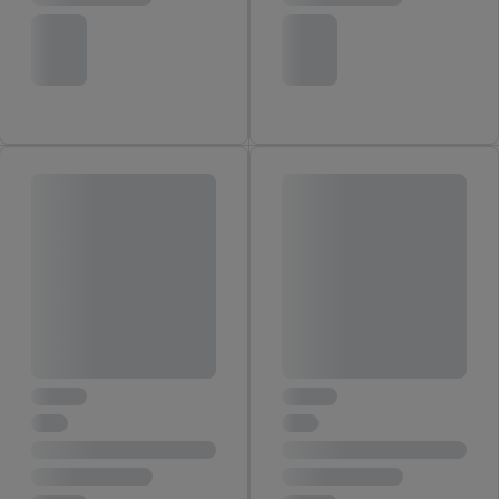
bovengenoemde doeleinden. Meer informatie, waaronder de
bewaartermijn van de gegevens en uw recht om uw
toestemming te allen tijde met vooruitwerkende kracht in te
trekken, vindt u in onze
privacyverklaring
.
Je vindt het
impressum hier.