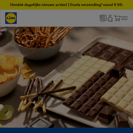
Ontdek dagelijks nieuwe acties! | Gratis verzending¹ vanaf € 60.