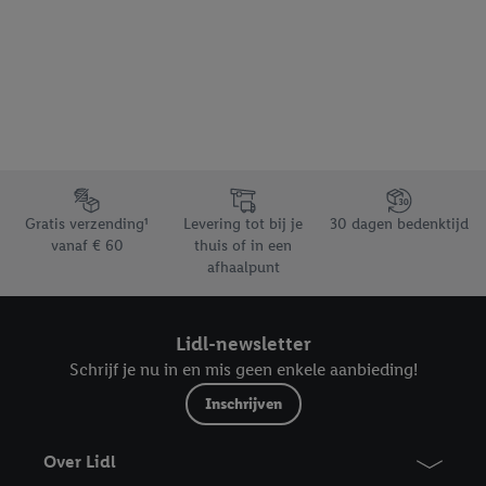
Footerelement met de verschillende USPs van Lidl.be
Gratis verzending¹
Levering tot bij je
30 dagen bedenktijd
vanaf € 60
thuis of in een
afhaalpunt
Lidl-newsletter
Schrijf je nu in en mis geen enkele aanbieding!
Inschrijven
Over Lidl