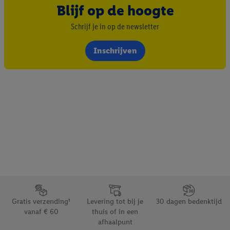
Blijf op de hoogte
Schrijf je in op de newsletter
Inschrijven
Footerelement met de verschillende USPs van Lidl.be
Gratis verzending¹
Levering tot bij je
30 dagen bedenktijd
vanaf € 60
thuis of in een
afhaalpunt