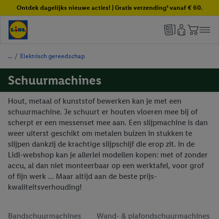
Ontdek dagelijks nieuwe acties! | Gratis verzending¹ vanaf € 60.
/
Elektrisch gereedschap
Schuurmachines
Hout, metaal of kunststof bewerken kan je met een
schuurmachine. Je schuurt er houten vloeren mee bij of
scherpt er een messenset mee aan. Een slijpmachine is dan
weer uiterst geschikt om metalen buizen in stukken te
slijpen dankzij de krachtige slijpschijf die erop zit. in de
Lidl-webshop kan je allerlei modellen kopen: met of zonder
accu, al dan niet monteerbaar op een werktafel, voor grof
of fijn werk ... Maar altijd aan de beste prijs-
kwaliteitsverhouding!
Bandschuurmachines
Wand- & plafondschuurmachines