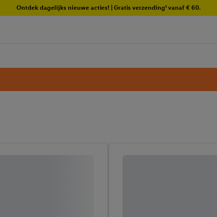
Ontdek dagelijks nieuwe acties! | Gratis verzending¹ vanaf € 60.