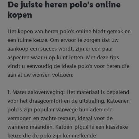
De juiste heren polo's online
diensten worden weergegeven als er met behulp van uw
kopen
gehashte e-mailadres en eventuele andere
identificatiegegevens/identificatiegegevens waarover Criteo
SA beschikt, meerdere eindapparaten of Lidl-diensten aan u
Het kopen van heren polo's online biedt gemak en
kunnen worden toegewezen.
een ruime keuze. Om ervoor te zorgen dat uw
Onder “Aanpassen” kunt u individuele doeleinden toestaan en
aankoop een succes wordt, zijn er een paar
meer informatie vinden over de gegevensverwerking.
aspecten waar u op kunt letten. Met deze tips
Door op “weigeren” te klikken, kunt u alleen het gebruik van de
vindt u eenvoudig de ideale polo's voor heren die
noodzakelijke technologieën toestaan. Door op “aanvaarden” te
klikken, stemt u in met alle verwerkingen voor alle
aan al uw wensen voldoen:
bovengenoemde doeleinden. Meer informatie, waaronder de
bewaartermijn van de gegevens en uw recht om uw
1. Materiaaloverweging: Het materiaal is bepalend
toestemming te allen tijde met vooruitwerkende kracht in te
voor het draagcomfort en de uitstraling. Katoenen
trekken, vindt u in onze
privacyverklaring
.
Je vindt het
polo's zijn populair vanwege hun ademend
impressum hier.
vermogen en zachte textuur, ideaal voor de
warmere maanden. Katoen-piqué is een klassieke
keuze die de polo zijn kenmerkende