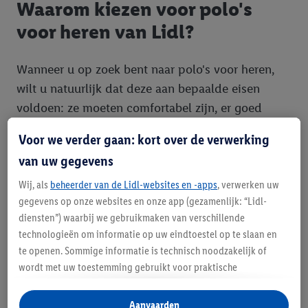
Waarom kiezen voor polo's
voor heren van Lidl?
Wanneer u op zoek bent naar polo's voor heren,
wilt u natuurlijk dat deze aan bepaalde eisen
voldoen: ze moeten comfortabel zijn, er goed
uitzien en lang meegaan. Lidl begrijpt dit en biedt
Voor we verder gaan: kort over de verwerking
daarom een collectie die precies aan deze wensen
van uw gegevens
voldoet. Onze heren polo's zijn gemaakt van
zorgvuldig geselecteerde materialen die zacht
Wij, als
beheerder van de Lidl-websites en -apps
, verwerken uw
gegevens op onze websites en onze app (gezamenlijk: “Lidl-
aanvoelen op de huid en tegelijkertijd ademend
diensten”) waarbij we gebruikmaken van verschillende
zijn. Dit maakt ze ideaal voor zowel actieve dagen
technologieën om informatie op uw eindtoestel op te slaan en
als ontspannen momenten.
te openen. Sommige informatie is technisch noodzakelijk of
wordt met uw toestemming gebruikt voor praktische
Wij zorgen ervoor dat onze goedkope heren polo's
instellingen, om statistieken op te stellen of gepersonaliseerde
geen concessies doen aan de kwaliteit. Dankzij
reclame binnen en buiten de Lidl-diensten aan te bieden. Als u
Aanvaarden