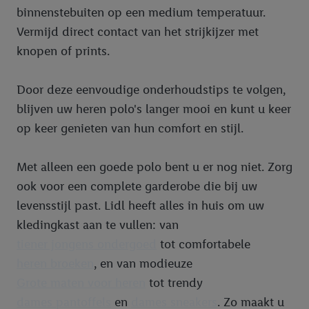
binnenstebuiten op een medium temperatuur.
Vermijd direct contact van het strijkijzer met
knopen of prints.
Door deze eenvoudige onderhoudstips te volgen,
blijven uw heren polo's langer mooi en kunt u keer
op keer genieten van hun comfort en stijl.
Met alleen een goede polo bent u er nog niet. Zorg
ook voor een complete garderobe die bij uw
levensstijl past. Lidl heeft alles in huis om uw
kledingkast aan te vullen: van
tiener jongens ondergoed
tot comfortabele
heren broeken
, en van modieuze
Grote maten voor heren
tot trendy
dames pantoffels
en
dames sneakers
. Zo maakt u