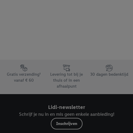
Footerelement met de verschillende USPs van Lidl.be
Gratis verzending¹
Levering tot bij je
30 dagen bedenktijd
vanaf € 60
thuis of in een
afhaalpunt
Lidl-newsletter
Schrijf je nu in en mis geen enkele aanbieding!
Inschrijven