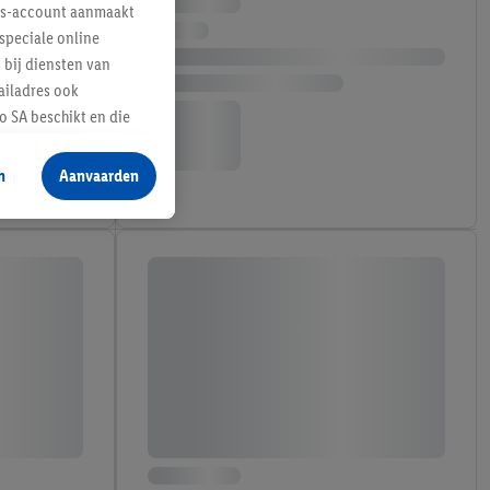
lus-account aanmaakt
speciale online
 bij diensten van
ailadres ook
 SA beschikt en die
 voor producten waarin
n
Aanvaarden
te voegen, maar het
n als er met behulp
arover Criteo SA
gevensverwerking.
taan. Door op
eer informatie,
 vooruitwerkende