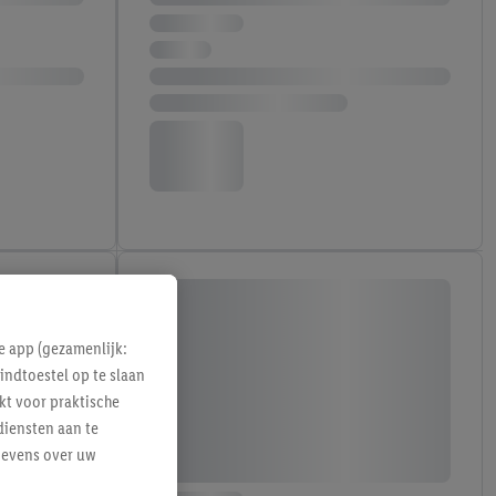
e app (gezamenlijk:
indtoestel op te slaan
kt voor praktische
diensten aan te
gevens over uw