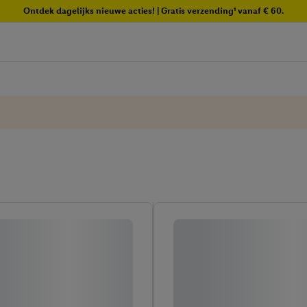
Ontdek dagelijks nieuwe acties! | Gratis verzending¹ vanaf € 60.