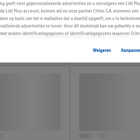
ing geeft voor gepersonaliseerde advertenties en u vervolgens een Lidl P
de Lidl Plus-account, kunnen wij en onze partner Criteo S.A. eveneens een 
ken op basis van het e-mailadres dat u daarbij opgeeft, om u te herkennen
naliseerde advertenties te tonen. Voor dit doeleinde kan uw gehashte e-m
t andere identificatiegegevens of identificatiegegevens waarover Criteo
en.
aat, kunnen advertenties in het kader van retargeting, d.w.z. advertenties
Weigeren
Aanpasse
nd (bijvoorbeeld door het product in de webshop aan uw winkelmandje toe 
verschillende apparaten en verschillende Lidl-diensten worden weergegeve
adres en eventuele andere identificatiegegevens/identificatiegegevens wa
dapparaten of Lidl-diensten aan u kunnen worden toegewezen.
 u individuele doeleinden toestaan en meer informatie vinden over de ge
likken, kunt u alleen het gebruik van de noodzakelijke technologieën toes
, stemt u in met alle verwerkingen voor alle bovengenoemde doeleinden. M
mijn van de gegevens en uw recht om uw toestemming te allen tijde met
ndt u in onze
privacyverklaring
.
Je vindt het impressum hier.