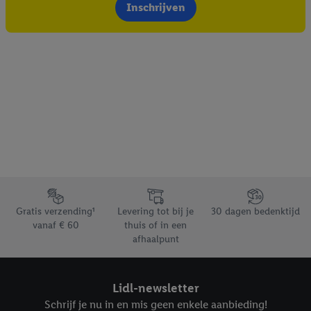
Inschrijven
Footerelement met de verschillende USPs van Lidl.be
Gratis verzending¹
Levering tot bij je
30 dagen bedenktijd
vanaf € 60
thuis of in een
afhaalpunt
Lidl-newsletter
Schrijf je nu in en mis geen enkele aanbieding!