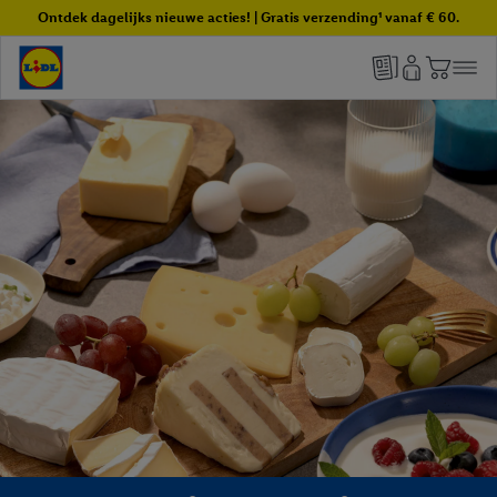
Ontdek dagelijks nieuwe acties! | Gratis verzending¹ vanaf € 60.