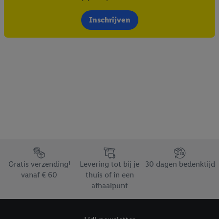
Inschrijven
Footerelement met de verschillende USPs van Lidl.be
Gratis verzending¹
Levering tot bij je
30 dagen bedenktijd
vanaf € 60
thuis of in een
afhaalpunt