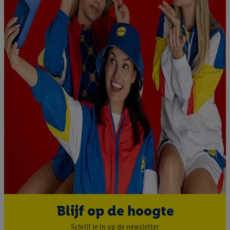
Door op “weigeren” te klikken, kunt u alleen het gebruik van de
noodzakelijke technologieën toestaan. Door op “aanvaarden” te
klikken, stemt u in met alle verwerkingen voor alle
bovengenoemde doeleinden. Meer informatie, waaronder de
bewaartermijn van de gegevens en uw recht om uw
toestemming te allen tijde met vooruitwerkende kracht in te
trekken, vindt u in onze
privacyverklaring
.
Je vindt het
impressum hier.
Blijf op de hoogte
Schrijf je in op de newsletter