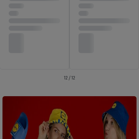
identificatiecode aanmaken op basis van het e-mailadres dat u
daarbij opgeeft, om u te herkennen bij diensten van derden en
om u gepersonaliseerde advertenties te tonen. Voor dit
doeleinde kan uw gehashte e-mailadres ook samengevoegd
worden met andere identificatiegegevens of
identificatiegegevens waarover Criteo SA beschikt en die aan u
toegewezen werden.
Als u hiermee akkoord gaat, kunnen advertenties in het kader
van retargeting, d.w.z. advertenties voor producten waarin u
interesse hebt getoond (bijvoorbeeld door het product in de
webshop aan uw winkelmandje toe te voegen, maar het niet te
12 / 12
kopen), ook op verschillende apparaten en verschillende Lidl-
diensten worden weergegeven als er met behulp van uw
gehashte e-mailadres en eventuele andere
identificatiegegevens/identificatiegegevens waarover Criteo
SA beschikt, meerdere eindapparaten of Lidl-diensten aan u
kunnen worden toegewezen.
Onder “Aanpassen” kunt u individuele doeleinden toestaan en
meer informatie vinden over de gegevensverwerking.