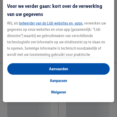
Voor we verder gaan: kort over de verwerking
van uw gegevens
Wij, als
beheerder van de Lidl-websites en -apps
, verwerken uw
gegevens op onze websites en onze app (gezamenlijk: “Lidl-
diensten”) waarbij we gebruikmaken van verschillende
technologieën om informatie op uw eindtoestel op te slaan en
te openen. Sommige informatie is technisch noodzakelijk of
wordt met uw toestemming gebruikt voor praktische
instellingen, om statistieken op te stellen of gepersonaliseerde
reclame binnen en buiten de Lidl-diensten aan te bieden. Als u
Aanvaarden
deelneemt aan het Lidl Plus-programma, worden voor deze
doeleinden eveneens gegevens over uw koopgedrag in de
Aanpassen
winkel verzameld.
Als u hier uw toestemming geeft voor gepersonaliseerde
Weigeren
advertenties en u vervolgens een Lidl Plus-account aanmaakt
of inlogt op uw bestaande Lidl Plus-account, kunnen wij en
onze partner Criteo S.A. eveneens een speciale online