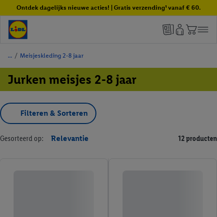
Ontdek dagelijks nieuwe acties! | Gratis verzending¹ vanaf € 60.
/
Meisjeskleding 2-8 jaar
Jurken meisjes 2-8 jaar
Filteren & Sorteren
Gesorteerd op:
Relevantie
12 producten