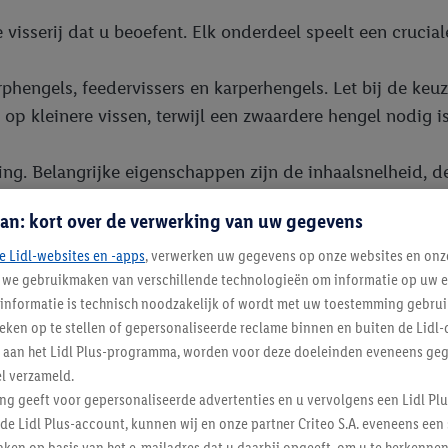
 visserij dat u beoefent. Elk onderdeel speelt een crucial
erphengels, feedervissers en karperhengels. Let bij de ke
n op kleinere vissen, terwijl een zwaardere hengel nodig 
ng. Belangrijke eigenschappen zijn de inhaalsnelheid, de
 gecontroleerde dril van de vis.
an: kort over de verwerking van uw gegevens
ijn de meest voorkomende vislijnen. Gevlochten lijn heeft
e Lidl-websites en -apps
, verwerken uw gegevens op onze websites en onz
j we gebruikmaken van verschillende technologieën om informatie op uw e
rekbaarder en vergevingsgezinder. Fluorocarbon is bijna o
informatie is technisch noodzakelijk of wordt met uw toestemming gebrui
engel.
tieken op te stellen of gepersonaliseerde reclame binnen en buiten de Lidl-
t aan het Lidl Plus-programma, worden voor deze doeleinden eveneens ge
ikbaar, van natuurlijk aas zoals wormen en maden tot ku
l verzameld.
m te ontdekken wat het beste werkt.
ing geeft voor gepersonaliseerde advertenties en u vervolgens een Lidl P
de Lidl Plus-account, kunnen wij en onze partner Criteo S.A. eveneens een 
ken op basis van het e-mailadres dat u daarbij opgeeft, om u te herkennen