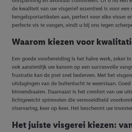
ontspanning en avontuur combineert. Of u nu een erv
de kwaliteit van uw visgerief essentieel is voor e
hengelsportartikelen aan, perfect voor elke visser 
perfecte vis te vangen, vindt u bij ons tegen scher
Waarom kiezen voor kwalitatie
Een goede voorbereiding is het halve werk, zeker in
ook aanzienlijk uw kansen op een succesvolle vangs
frustratie kan de pret snel bederven. Met het visg
uitdagingen van de buitenlucht te weerstaan. Goed m
binnendraaien. Daarnaast is het comfort van uw ui
lichtgewicht spinmolen die vermoeidheid voorkomt ti
viservaring, keer op keer. Het beschermt uw investe
Het juiste visgerei kiezen: va