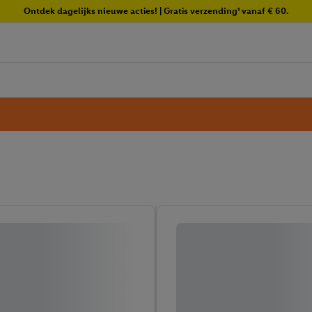
Ontdek dagelijks nieuwe acties! | Gratis verzending¹ vanaf € 60.