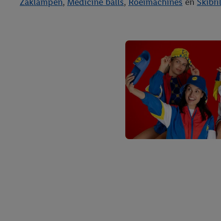
Zaklampen
,
Medicine balls
,
Roeimachines
en
Skibri