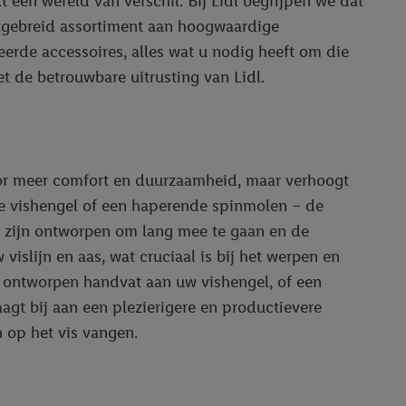
t een wereld van verschil. Bij Lidl begrijpen we dat
uitgebreid assortiment aan hoogwaardige
eerde accessoires, alles wat u nodig heeft om die
t de betrouwbare uitrusting van Lidl.
 voor meer comfort en duurzaamheid, maar verhoogt
are vishengel of een haperende spinmolen – de
en zijn ontworpen om lang mee te gaan en de
islijn en aas, wat cruciaal is bij het werpen en
h ontworpen handvat aan uw vishengel, of een
agt bij aan een plezierigere en productievere
n op het vis vangen.