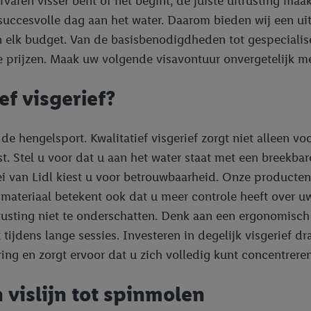
aren visser bent of net begint, de juiste uitrusting maak
en succesvolle dag aan het water. Daarom bieden wij een 
en elk budget. Van de basisbenodigdheden tot gespecialis
pe prijzen. Maak uw volgende visavontuur onvergetelijk me
f visgerief?
 de hengelsport. Kwalitatief visgerief zorgt niet alleen
t. Stel u voor dat u aan het water staat met een breekb
erei van Lidl kiest u voor betrouwbaarheid. Onze product
ateriaal betekent ook dat u meer controle heeft over uw v
trusting niet te onderschatten. Denk aan een ergonomisc
jdens lange sessies. Investeren in degelijk visgerief dra
ring en zorgt ervoor dat u zich volledig kunt concentrere
n vislijn tot spinmolen