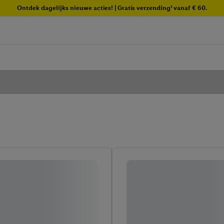
Ontdek dagelijks nieuwe acties! | Gratis verzending¹ vanaf € 60.