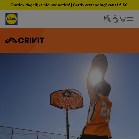
Ontdek dagelijks nieuwe acties! | Gratis verzending¹ vanaf € 60.