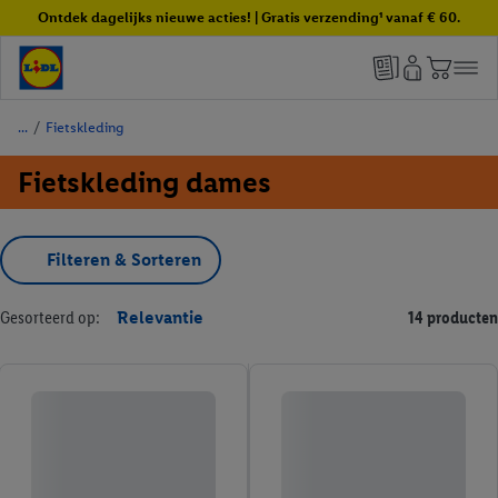
Ontdek dagelijks nieuwe acties! | Gratis verzending¹ vanaf € 60.
/
Fietskleding
Fietskleding dames
Filteren & Sorteren
Gesorteerd op:
Relevantie
14 producten