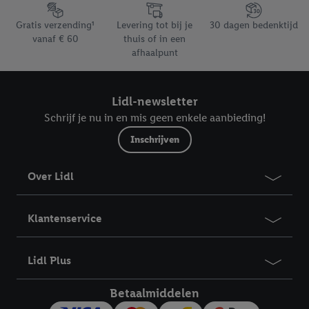
Footerelement met de verschillende USPs van Lidl.be
Gratis verzending¹
Levering tot bij je
30 dagen bedenktijd
vanaf € 60
thuis of in een
afhaalpunt
Lidl-newsletter
Schrijf je nu in en mis geen enkele aanbieding!
Inschrijven
Over Lidl
Klantenservice
Lidl Plus
Betaalmiddelen