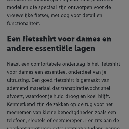
kunnen worden toegewezen.
modellen die speciaal zijn ontworpen voor de
Onder “Aanpassen” kunt u individuele doeleinden toestaan en
vrouwelijke fietser, met oog voor detail en
meer informatie vinden over de gegevensverwerking.
functionaliteit.
Door op “weigeren” te klikken, kunt u alleen het gebruik van de
noodzakelijke technologieën toestaan. Door op “aanvaarden” te
Een fietsshirt voor dames en
klikken, stemt u in met alle verwerkingen voor alle
bovengenoemde doeleinden. Meer informatie, waaronder de
andere essentiële lagen
bewaartermijn van de gegevens en uw recht om uw
toestemming te allen tijde met vooruitwerkende kracht in te
Naast een comfortabele onderlaag is het fietsshirt
trekken, vindt u in onze
privacyverklaring
.
Je vindt het
voor dames een essentieel onderdeel van je
impressum hier.
uitrusting. Een goed fietsshirt is gemaakt van
ademend materiaal dat transpiratievocht snel
afvoert, waardoor je huid droog en koel blijft.
Kenmerkend zijn de zakken op de rug voor het
meenemen van kleine benodigdheden zoals een
telefoon, sleutels of energierepen. Een rits aan de
voorkant zorgt voor extra ventilatie tijdens warme