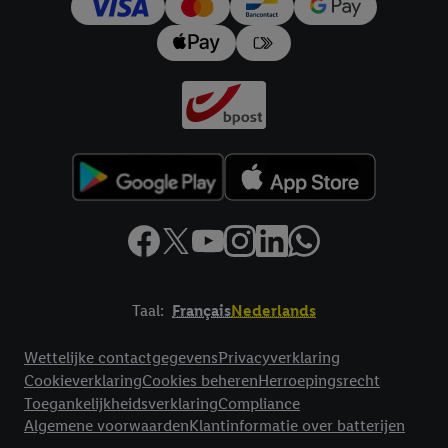
Taal:
Français
Nederlands
Footerelement met links naar juridische teksten
Wettelijke contactgegevens
Privacyverklaring
Cookieverklaring
Cookies beheren
Herroepingsrecht
Toegankelijkheidsverklaring
Compliance
Algemene voorwaarden
Klantinformatie over batterijen