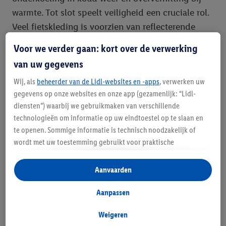
warmte. Tot slot speelt veiligheid een cruciale rol.
Veel fietskleding is voorzien van reflecterende
details die je zichtbaarheid in het verkeer
Voor we verder gaan: kort over de verwerking
vergroten, vooral bij schemering of in het donker.
van uw gegevens
Door te kiezen voor kwaliteitsvolle fietskleding
Wij, als
beheerder van de Lidl-websites en -apps
, verwerken uw
investeer je in zowel je comfort als je welzijn op
gegevens op onze websites en onze app (gezamenlijk: “Lidl-
de fiets.
diensten”) waarbij we gebruikmaken van verschillende
technologieën om informatie op uw eindtoestel op te slaan en
De juiste fietsbroek of
te openen. Sommige informatie is technisch noodzakelijk of
fietsshort voor dames kiezen
wordt met uw toestemming gebruikt voor praktische
instellingen, om statistieken op te stellen of gepersonaliseerde
reclame binnen en buiten de Lidl-diensten aan te bieden. Als u
De basis van comfortabele fietskleding is een
Aanvaarden
deelneemt aan het Lidl Plus-programma, worden voor deze
goede onderlaag, zoals een fietsbroek voor dames
doeleinden eveneens gegevens over uw koopgedrag in de
Aanpassen
of een fietsshort voor dames. Het belangrijkste
winkel verzameld.
element hierin is de zeem. Deze pad, vaak van gel
Als u hier uw toestemming geeft voor gepersonaliseerde
Weigeren
of schuim, biedt demping en voorkomt