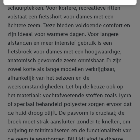
advertenties en u vervolgens een Lidl Plus-account aanmaakt
schuurplekken. Voor kortere, recreatieve ritten
of inlogt op uw bestaande Lidl Plus-account, kunnen wij en
onze partner Criteo S.A. eveneens een speciale online
volstaat een fietsshort voor dames met een
identificatiecode aanmaken op basis van het e-mailadres dat u
lichtere zeem. Deze bieden voldoende comfort en
daarbij opgeeft, om u te herkennen bij diensten van derden en
zijn ideaal voor warmere dagen. Voor langere
om u gepersonaliseerde advertenties te tonen. Voor dit
afstanden en meer intensief gebruik is een
doeleinde kan uw gehashte e-mailadres ook samengevoegd
fietsbroek voor dames met een hoogwaardige,
worden met andere identificatiegegevens of
anatomisch gevormde zeem onmisbaar. Er zijn
identificatiegegevens waarover Criteo SA beschikt en die aan u
toegewezen werden.
zowel korte als lange modellen verkrijgbaar,
Als u hiermee akkoord gaat, kunnen advertenties in het kader
afhankelijk van het seizoen en de
van retargeting, d.w.z. advertenties voor producten waarin u
weersomstandigheden. Let bij de keuze ook op
interesse hebt getoond (bijvoorbeeld door het product in de
het materiaal: vochtafvoerende stoffen zoals Lycra
webshop aan uw winkelmandje toe te voegen, maar het niet te
of speciaal behandeld polyester zorgen ervoor dat
kopen), ook op verschillende apparaten en verschillende Lidl-
de huid droog blijft. De pasvorm is cruciaal; de
diensten worden weergegeven als er met behulp van uw
gehashte e-mailadres en eventuele andere
broek moet strak aansluiten zonder te knellen, om
identificatiegegevens/identificatiegegevens waarover Criteo
wrijving te minimaliseren en de functionaliteit van
SA beschikt, meerdere eindapparaten of Lidl-diensten aan u
de zeem te waarborgen. Bij Lidl vind je diverse