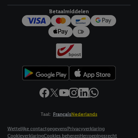
Betaalmiddelen
Taal:
Français
Nederlands
Footerelement met links naar juridische teksten
Wettelijke contactgegevens
Privacyverklaring
Cookieverklaring
Cookies beheren
Herroepingsrecht