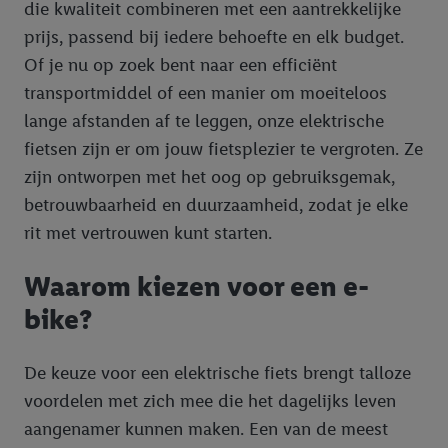
die kwaliteit combineren met een aantrekkelijke
toegewezen werden.
prijs, passend bij iedere behoefte en elk budget.
Als u hiermee akkoord gaat, kunnen advertenties in het kader
Of je nu op zoek bent naar een efficiënt
van retargeting, d.w.z. advertenties voor producten waarin u
transportmiddel of een manier om moeiteloos
interesse hebt getoond (bijvoorbeeld door het product in de
lange afstanden af te leggen, onze elektrische
webshop aan uw winkelmandje toe te voegen, maar het niet te
kopen), ook op verschillende apparaten en verschillende Lidl-
fietsen zijn er om jouw fietsplezier te vergroten. Ze
diensten worden weergegeven als er met behulp van uw
zijn ontworpen met het oog op gebruiksgemak,
gehashte e-mailadres en eventuele andere
betrouwbaarheid en duurzaamheid, zodat je elke
identificatiegegevens/identificatiegegevens waarover Criteo
rit met vertrouwen kunt starten.
SA beschikt, meerdere eindapparaten of Lidl-diensten aan u
kunnen worden toegewezen.
Waarom kiezen voor een e-
Onder “Aanpassen” kunt u individuele doeleinden toestaan en
meer informatie vinden over de gegevensverwerking.
bike?
Door op “weigeren” te klikken, kunt u alleen het gebruik van de
noodzakelijke technologieën toestaan. Door op “aanvaarden” te
De keuze voor een elektrische fiets brengt talloze
klikken, stemt u in met alle verwerkingen voor alle
voordelen met zich mee die het dagelijks leven
bovengenoemde doeleinden. Meer informatie, waaronder de
aangenamer kunnen maken. Een van de meest
bewaartermijn van de gegevens en uw recht om uw