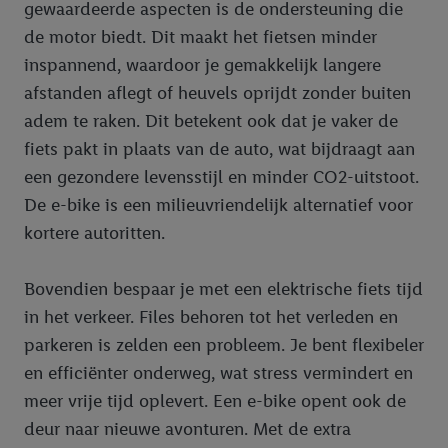
toestemming te allen tijde met vooruitwerkende kracht in te
gewaardeerde aspecten is de ondersteuning die
trekken, vindt u in onze
privacyverklaring
.
Je vindt het
de motor biedt. Dit maakt het fietsen minder
impressum hier.
inspannend, waardoor je gemakkelijk langere
afstanden aflegt of heuvels oprijdt zonder buiten
adem te raken. Dit betekent ook dat je vaker de
fiets pakt in plaats van de auto, wat bijdraagt aan
een gezondere levensstijl en minder CO2-uitstoot.
De e-bike is een milieuvriendelijk alternatief voor
kortere autoritten.
Bovendien bespaar je met een elektrische fiets tijd
in het verkeer. Files behoren tot het verleden en
parkeren is zelden een probleem. Je bent flexibeler
en efficiënter onderweg, wat stress vermindert en
meer vrije tijd oplevert. Een e-bike opent ook de
deur naar nieuwe avonturen. Met de extra