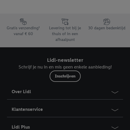
Footerelement met de verschillende USPs van Lidl.be
Gratis verzending¹
Levering tot bij je
30 dagen bedenktijd
vanaf € 60
thuis of in een
afhaalpunt
Lidl-newsletter
Schrijf je nu in en mis geen enkele aanbieding!
Inschrijven
Over Lidl
Klantenservice
Lidl Plus