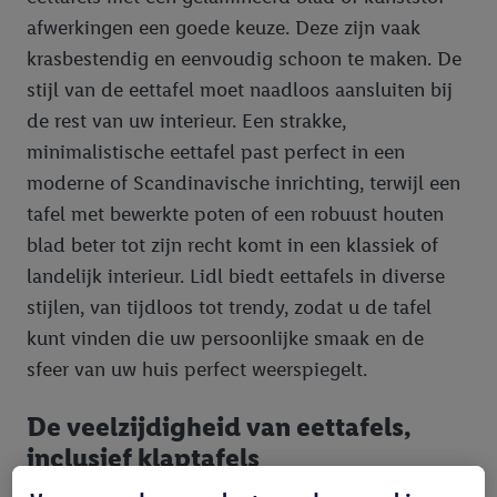
afwerkingen een goede keuze. Deze zijn vaak
krasbestendig en eenvoudig schoon te maken. De
stijl van de eettafel moet naadloos aansluiten bij
de rest van uw interieur. Een strakke,
minimalistische eettafel past perfect in een
moderne of Scandinavische inrichting, terwijl een
tafel met bewerkte poten of een robuust houten
blad beter tot zijn recht komt in een klassiek of
landelijk interieur. Lidl biedt eettafels in diverse
stijlen, van tijdloos tot trendy, zodat u de tafel
kunt vinden die uw persoonlijke smaak en de
sfeer van uw huis perfect weerspiegelt.
De veelzijdigheid van eettafels,
inclusief klaptafels