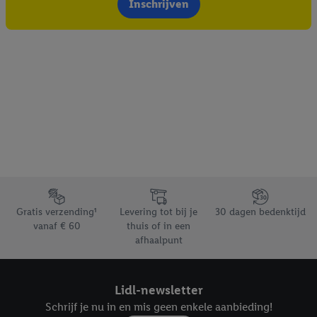
Inschrijven
Footerelement met de verschillende USPs van Lidl.be
Gratis verzending¹
Levering tot bij je
30 dagen bedenktijd
vanaf € 60
thuis of in een
afhaalpunt
Lidl-newsletter
Schrijf je nu in en mis geen enkele aanbieding!