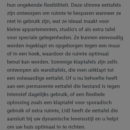
daarbij opgeeft, om u te herkennen bij diensten van derden en
hun ongekende flexibiliteit. Deze slimme eettafels
om u gepersonaliseerde advertenties te tonen. Voor dit
zijn ontworpen om ruimte te besparen wanneer ze
doeleinde kan uw gehashte e-mailadres ook samengevoegd
niet in gebruik zijn, wat ze ideaal maakt voor
worden met andere identificatiegegevens of
kleine appartementen, studio's of als extra tafel
identificatiegegevens waarover Criteo SA beschikt en die aan u
toegewezen werden.
voor speciale gelegenheden. Ze kunnen eenvoudig
Als u hiermee akkoord gaat, kunnen advertenties in het kader
worden ingeklapt en opgeborgen tegen een muur
van retargeting, d.w.z. advertenties voor producten waarin u
of in een hoek, waardoor de ruimte optimaal
interesse hebt getoond (bijvoorbeeld door het product in de
benut kan worden. Sommige klaptafels zijn zelfs
webshop aan uw winkelmandje toe te voegen, maar het niet te
ontworpen als wandtafels, die men uitklapt tot
kopen), ook op verschillende apparaten en verschillende Lidl-
een volwaardige eettafel. Of u nu behoefte heeft
diensten worden weergegeven als er met behulp van uw
gehashte e-mailadres en eventuele andere
aan een permanente eettafel die bestand is tegen
identificatiegegevens/identificatiegegevens waarover Criteo
intensief dagelijks gebruik, of een flexibele
SA beschikt, meerdere eindapparaten of Lidl-diensten aan u
oplossing zoals een klaptafel voor sporadisch
kunnen worden toegewezen.
gebruik of extra ruimte, Lidl heeft de eettafel die
Onder “Aanpassen” kunt u individuele doeleinden toestaan en
aansluit bij uw dynamische levensstijl en u helpt
meer informatie vinden over de gegevensverwerking.
om uw huis optimaal in te richten.
Door op “weigeren” te klikken, kunt u alleen het gebruik van de