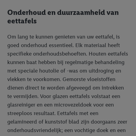
noodzakelijke technologieën toestaan. Door op “aanvaarden” te
Onderhoud en duurzaamheid van
klikken, stemt u in met alle verwerkingen voor alle
bovengenoemde doeleinden. Meer informatie, waaronder de
eettafels
bewaartermijn van de gegevens en uw recht om uw
toestemming te allen tijde met vooruitwerkende kracht in te
Om lang te kunnen genieten van uw eettafel, is
trekken, vindt u in onze
privacyverklaring
.
Je vindt het
goed onderhoud essentieel. Elk materiaal heeft
impressum hier.
specifieke onderhoudsbehoeften. Houten eettafels
kunnen baat hebben bij regelmatige behandeling
met speciale houtolie of -was om uitdroging en
vlekken te voorkomen. Gemorste vloeistoffen
dienen direct te worden afgeveegd om intrekken
te vermijden. Voor glazen eettafels volstaat een
glasreiniger en een microvezeldoek voor een
streeploos resultaat. Eettafels met een
gelamineerd of kunststof blad zijn doorgaans zeer
onderhoudsvriendelijk; een vochtige doek en een