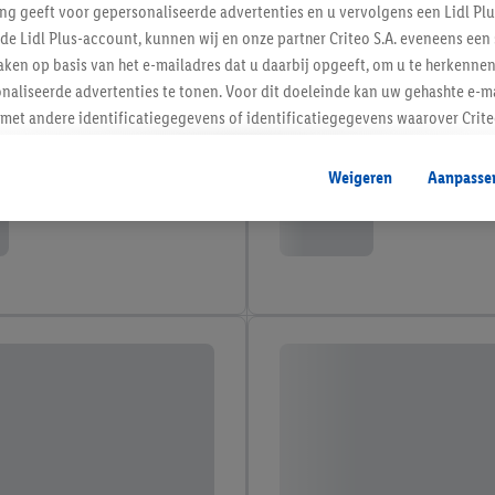
ing geeft voor gepersonaliseerde advertenties en u vervolgens een Lidl P
de Lidl Plus-account, kunnen wij en onze partner Criteo S.A. eveneens een 
ken op basis van het e-mailadres dat u daarbij opgeeft, om u te herkennen
naliseerde advertenties te tonen. Voor dit doeleinde kan uw gehashte e-m
t andere identificatiegegevens of identificatiegegevens waarover Criteo
en.
aat, kunnen advertenties in het kader van retargeting, d.w.z. advertenties
Weigeren
Aanpasse
nd (bijvoorbeeld door het product in de webshop aan uw winkelmandje toe 
verschillende apparaten en verschillende Lidl-diensten worden weergegeve
adres en eventuele andere identificatiegegevens/identificatiegegevens wa
dapparaten of Lidl-diensten aan u kunnen worden toegewezen.
 u individuele doeleinden toestaan en meer informatie vinden over de ge
likken, kunt u alleen het gebruik van de noodzakelijke technologieën toes
, stemt u in met alle verwerkingen voor alle bovengenoemde doeleinden. M
mijn van de gegevens en uw recht om uw toestemming te allen tijde met
ndt u in onze
privacyverklaring
.
Je vindt het impressum hier.