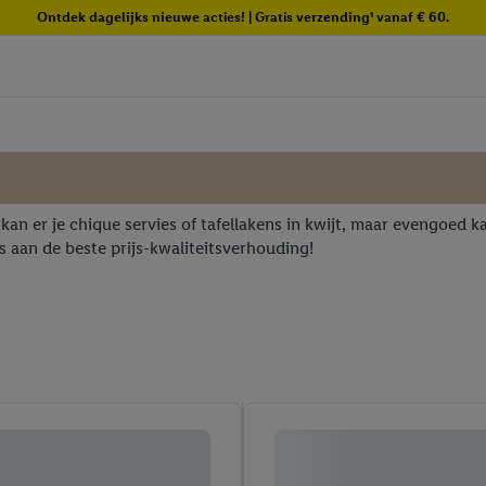
Ontdek dagelijks nieuwe acties! | Gratis verzending¹ vanaf € 60.
an er je chique servies of tafellakens in kwijt, maar evengoed k
s aan de beste prijs-kwaliteitsverhouding!