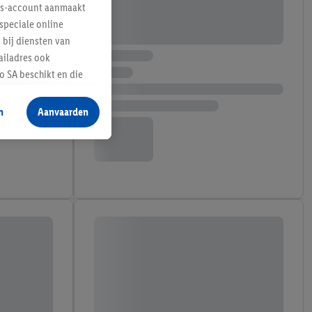
lus-account aanmaakt
speciale online
 bij diensten van
ailadres ook
 SA beschikt en die
 voor producten waarin
n
Aanvaarden
te voegen, maar het
n als er met behulp
arover Criteo SA
gevensverwerking.
taan. Door op
eer informatie,
 vooruitwerkende