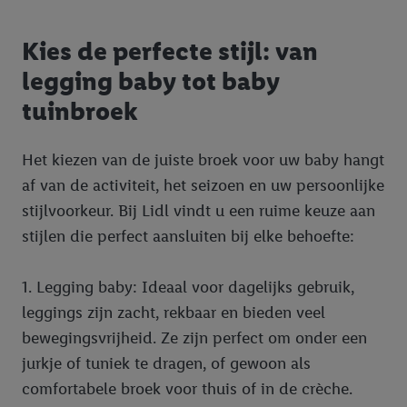
identificatiegegevens waarover Criteo SA beschikt en die aan u
toegewezen werden.
Kies de perfecte stijl: van
Als u hiermee akkoord gaat, kunnen advertenties in het kader
legging baby tot baby
van retargeting, d.w.z. advertenties voor producten waarin u
tuinbroek
interesse hebt getoond (bijvoorbeeld door het product in de
webshop aan uw winkelmandje toe te voegen, maar het niet te
kopen), ook op verschillende apparaten en verschillende Lidl-
Het kiezen van de juiste broek voor uw baby hangt
diensten worden weergegeven als er met behulp van uw
af van de activiteit, het seizoen en uw persoonlijke
gehashte e-mailadres en eventuele andere
stijlvoorkeur. Bij Lidl vindt u een ruime keuze aan
identificatiegegevens/identificatiegegevens waarover Criteo
stijlen die perfect aansluiten bij elke behoefte:
SA beschikt, meerdere eindapparaten of Lidl-diensten aan u
kunnen worden toegewezen.
Onder “Aanpassen” kunt u individuele doeleinden toestaan en
1. Legging baby: Ideaal voor dagelijks gebruik,
meer informatie vinden over de gegevensverwerking.
leggings zijn zacht, rekbaar en bieden veel
Door op “weigeren” te klikken, kunt u alleen het gebruik van de
bewegingsvrijheid. Ze zijn perfect om onder een
noodzakelijke technologieën toestaan. Door op “aanvaarden” te
jurkje of tuniek te dragen, of gewoon als
klikken, stemt u in met alle verwerkingen voor alle
comfortabele broek voor thuis of in de crèche.
bovengenoemde doeleinden. Meer informatie, waaronder de