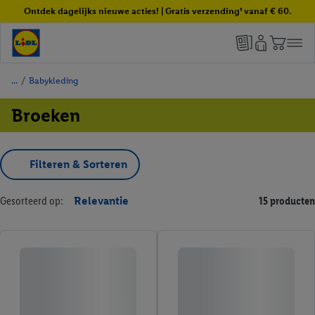
Ontdek dagelijks nieuwe acties! | Gratis verzending¹ vanaf € 60.
/
Babykleding
Broeken
Filteren & Sorteren
Gesorteerd op:
Relevantie
15 producten