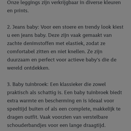
bewaartermijn van de gegevens en uw recht om uw
Onze leggings zijn verkrijgbaar in diverse kleuren
toestemming te allen tijde met vooruitwerkende kracht in te
en prints.
trekken, vindt u in onze
privacyverklaring
.
Je vindt het
impressum hier.
2. Jeans baby: Voor een stoere en trendy look kiest
u een jeans baby. Deze zijn vaak gemaakt van
zachte denimstoffen met elastiek, zodat ze
comfortabel zitten en niet knellen. Ze zijn
duurzaam en perfect voor actieve baby's die de
wereld ontdekken.
3. Baby tuinbroek: Een klassieker die zowel
praktisch als schattig is. Een baby tuinbroek biedt
extra warmte en bescherming en is ideaal voor
speeltijd buiten of als een complete, makkelijk te
dragen outfit. Vaak voorzien van verstelbare
schouderbandjes voor een lange draagtijd.