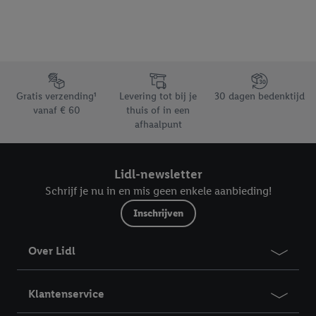
Footerelement met de verschillende USPs van Lidl.be
Gratis verzending¹
Levering tot bij je
30 dagen bedenktijd
vanaf € 60
thuis of in een
afhaalpunt
Lidl-newsletter
Schrijf je nu in en mis geen enkele aanbieding!
Inschrijven
Over Lidl
Klantenservice