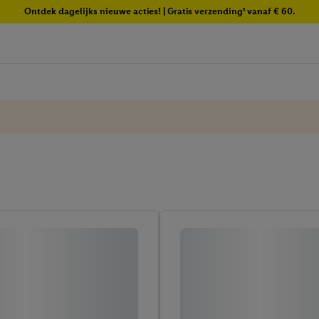
Ontdek dagelijks nieuwe acties! | Gratis verzending¹ vanaf € 60.