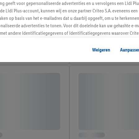
ing geeft voor gepersonaliseerde advertenties en u vervolgens een Lidl P
de Lidl Plus-account, kunnen wij en onze partner Criteo S.A. eveneens een 
ken op basis van het e-mailadres dat u daarbij opgeeft, om u te herkennen
naliseerde advertenties te tonen. Voor dit doeleinde kan uw gehashte e-m
t andere identificatiegegevens of identificatiegegevens waarover Criteo
en.
aat, kunnen advertenties in het kader van retargeting, d.w.z. advertenties
Weigeren
Aanpasse
nd (bijvoorbeeld door het product in de webshop aan uw winkelmandje toe 
verschillende apparaten en verschillende Lidl-diensten worden weergegeve
adres en eventuele andere identificatiegegevens/identificatiegegevens wa
dapparaten of Lidl-diensten aan u kunnen worden toegewezen.
 u individuele doeleinden toestaan en meer informatie vinden over de ge
likken, kunt u alleen het gebruik van de noodzakelijke technologieën toes
, stemt u in met alle verwerkingen voor alle bovengenoemde doeleinden. M
mijn van de gegevens en uw recht om uw toestemming te allen tijde met
ndt u in onze
privacyverklaring
.
Je vindt het impressum hier.