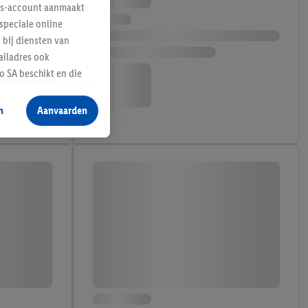
lus-account aanmaakt
speciale online
 bij diensten van
ailadres ook
 SA beschikt en die
 voor producten waarin
n
Aanvaarden
te voegen, maar het
n als er met behulp
arover Criteo SA
gevensverwerking.
taan. Door op
eer informatie,
 vooruitwerkende