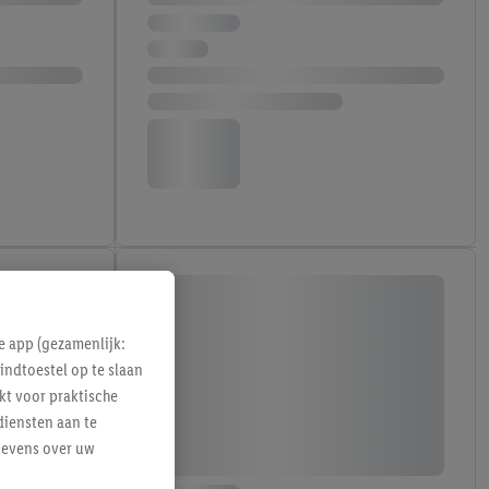
e app (gezamenlijk:
indtoestel op te slaan
kt voor praktische
diensten aan te
gevens over uw