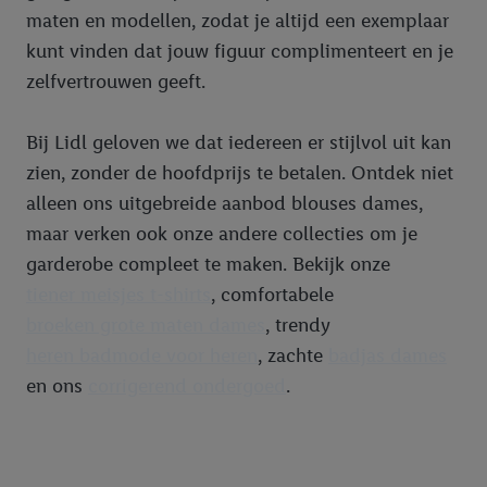
maten en modellen, zodat je altijd een exemplaar
kunt vinden dat jouw figuur complimenteert en je
zelfvertrouwen geeft.
Bij Lidl geloven we dat iedereen er stijlvol uit kan
zien, zonder de hoofdprijs te betalen. Ontdek niet
alleen ons uitgebreide aanbod blouses dames,
maar verken ook onze andere collecties om je
garderobe compleet te maken. Bekijk onze
tiener meisjes t-shirts
, comfortabele
broeken grote maten dames
, trendy
heren badmode voor heren
, zachte
badjas dames
en ons
corrigerend ondergoed
.