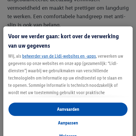
vermoeidheid en maakt het prettiger om langdurig
te werken. Een comfortabele handgreep met anti-
slip is ook van belang.
Voor we verder gaan: kort over de verwerking
Veiligheidsfuncties:
Controleer of de zaag is
van uw gegevens
uitgerust met belangrijke veiligheidsfuncties zoals
Wij, als
beheerder van de Lidl-websites en -apps
, verwerken uw
een veiligheidsschakelaar, een snelle stop en
gegevens op onze websites en onze app (gezamenlijk: “Lidl-
beschermkappen.
diensten”) waarbij we gebruikmaken van verschillende
technologieën om informatie op uw eindtoestel op te slaan en
Parkside zaag: de kracht van
te openen. Sommige informatie is technisch noodzakelijk of
draadloos gemak
wordt met uw toestemming gebruikt voor praktische
instellingen, om statistieken op te stellen of gepersonaliseerde
reclame binnen en buiten de Lidl-diensten aan te bieden. Als u
Aanvaarden
Binnen het uitgebreide assortiment van Lidl is de
deelneemt aan het Lidl Plus-programma, worden voor deze
Parkside zaag
een favoriet onder doe-het-zelvers
doeleinden eveneens gegevens over uw koopgedrag in de
Aanpassen
en semi-professionals. Parkside staat bekend om
winkel verzameld.
zijn uitstekende prijs-kwaliteitverhouding en