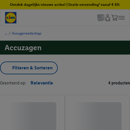
Ontdek dagelijks nieuwe acties! | Gratis verzending¹ vanaf € 60.
/
Accugereedschap
Accuzagen
Filteren & Sorteren
Gesorteerd op:
Relevantie
4 producten