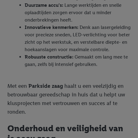
SA beschikt, meerdere eindapparaten of Lidl-diensten aan u
Duurzame accu's:
Lange werktijden en snelle
kunnen worden toegewezen.
oplaadtijden zorgen ervoor dat u minder
Onder “Aanpassen” kunt u individuele doeleinden toestaan en
onderbrekingen heeft.
meer informatie vinden over de gegevensverwerking.
Innovatieve kenmerken:
Denk aan lasergeleiding
Door op “weigeren” te klikken, kunt u alleen het gebruik van de
voor precieze sneden, LED-verlichting voor beter
noodzakelijke technologieën toestaan. Door op “aanvaarden” te
zicht op het werkstuk, en verstelbare diepte- en
klikken, stemt u in met alle verwerkingen voor alle
hoekaanslagen voor maximale controle.
bovengenoemde doeleinden. Meer informatie, waaronder de
Robuuste constructie:
Gemaakt om lang mee te
bewaartermijn van de gegevens en uw recht om uw
gaan, zelfs bij intensief gebruiken.
toestemming te allen tijde met vooruitwerkende kracht in te
trekken, vindt u in onze
privacyverklaring
.
Je vindt het
impressum hier.
Met een
Parkside zaag
haalt u een veelzijdig en
betrouwbaar gereedschap in huis dat u helpt uw
klusprojecten met vertrouwen en succes af te
ronden.
Onderhoud en veiligheid van