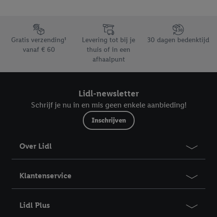
Footerelement met de verschillende USPs van Lidl.be
Gratis verzending¹
Levering tot bij je
30 dagen bedenktijd
vanaf € 60
thuis of in een
afhaalpunt
Lidl-newsletter
Schrijf je nu in en mis geen enkele aanbieding!
Inschrijven
Over Lidl
Klantenservice
Lidl Plus