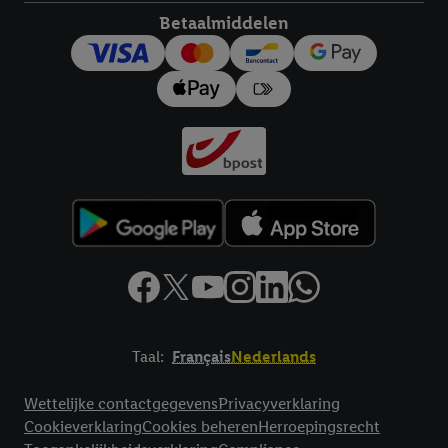
Betaalmiddelen
Taal:
Français
Nederlands
Footerelement met links naar juridische teksten
Wettelijke contactgegevens
Privacyverklaring
Cookieverklaring
Cookies beheren
Herroepingsrecht