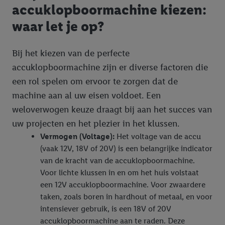
accuklopboormachine kiezen:
webshop aan uw winkelmandje toe te voegen, maar het niet te
waar let je op?
kopen), ook op verschillende apparaten en verschillende Lidl-
diensten worden weergegeven als er met behulp van uw
gehashte e-mailadres en eventuele andere
Bij het kiezen van de perfecte
identificatiegegevens/identificatiegegevens waarover Criteo
accuklopboormachine zijn er diverse factoren die
SA beschikt, meerdere eindapparaten of Lidl-diensten aan u
een rol spelen om ervoor te zorgen dat de
kunnen worden toegewezen.
machine aan al uw eisen voldoet. Een
Onder “Aanpassen” kunt u individuele doeleinden toestaan en
meer informatie vinden over de gegevensverwerking.
weloverwogen keuze draagt bij aan het succes van
Door op “weigeren” te klikken, kunt u alleen het gebruik van de
uw projecten en het plezier in het klussen.
noodzakelijke technologieën toestaan. Door op “aanvaarden” te
Vermogen (Voltage):
Het voltage van de accu
klikken, stemt u in met alle verwerkingen voor alle
(vaak 12V, 18V of 20V) is een belangrijke indicator
bovengenoemde doeleinden. Meer informatie, waaronder de
van de kracht van de accuklopboormachine.
bewaartermijn van de gegevens en uw recht om uw
Voor lichte klussen in en om het huis volstaat
toestemming te allen tijde met vooruitwerkende kracht in te
een 12V accuklopboormachine. Voor zwaardere
trekken, vindt u in onze
privacyverklaring
.
Je vindt het
taken, zoals boren in hardhout of metaal, en voor
impressum hier.
intensiever gebruik, is een 18V of 20V
accuklopboormachine aan te raden. Deze