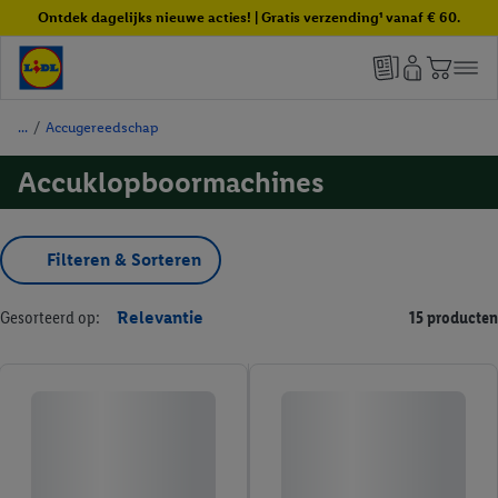
Ontdek dagelijks nieuwe acties! | Gratis verzending¹ vanaf € 60.
/
Accugereedschap
Accuklopboormachines
Filteren & Sorteren
Gesorteerd op:
Relevantie
15 producten