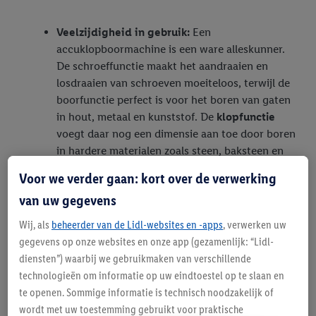
Veelzijdigheid in gebruik:
Een
accuklopboormachine is een ware alleskunner.
De schroeffunctie maakt het aandraaien en
losdraaien van schroeven moeiteloos, terwijl de
boorfunctie perfect is voor het boren van gaten
in hout, metaal en kunststof. De
klopfunctie
voegt daar nog een dimensie aan toe door boren
in hardere materialen zoals steen, baksteen en
licht beton mogelijk te maken. Met één
Voor we verder gaan: kort over de verwerking
accuklopboormachine heeft u al het benodigde
van uw gegevens
gereedschap voor de meeste voorkomende
klussen bij de hand.
Wij, als
beheerder van de Lidl-websites en -apps
, verwerken uw
gegevens op onze websites en onze app (gezamenlijk: “Lidl-
diensten”) waarbij we gebruikmaken van verschillende
Kracht en prestaties:
Laat u niet misleiden door
technologieën om informatie op uw eindtoestel op te slaan en
het draadloze aspect; moderne
te openen. Sommige informatie is technisch noodzakelijk of
accuklopboormachines leveren indrukwekkende
wordt met uw toestemming gebruikt voor praktische