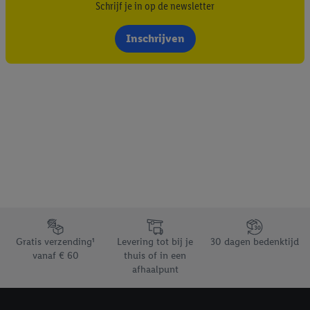
Schrijf je in op de newsletter
Inschrijven
Footerelement met de verschillende USPs van Lidl.be
Gratis verzending¹
Levering tot bij je
30 dagen bedenktijd
vanaf € 60
thuis of in een
afhaalpunt