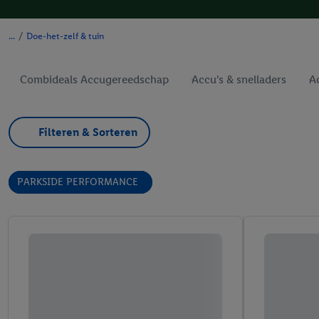
/
Doe-het-zelf & tuin
Combideals Accugereedschap
Accu's & snelladers
A
Filteren & Sorteren
PARKSIDE PERFORMANCE