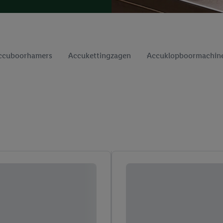
ccuboorhamers
Accukettingzagen
Accuklopboormachin