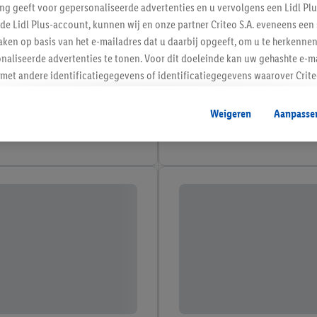
ing geeft voor gepersonaliseerde advertenties en u vervolgens een Lidl P
de Lidl Plus-account, kunnen wij en onze partner Criteo S.A. eveneens een 
ken op basis van het e-mailadres dat u daarbij opgeeft, om u te herkennen
naliseerde advertenties te tonen. Voor dit doeleinde kan uw gehashte e-m
t andere identificatiegegevens of identificatiegegevens waarover Criteo
en.
aat, kunnen advertenties in het kader van retargeting, d.w.z. advertenties
Weigeren
Aanpasse
nd (bijvoorbeeld door het product in de webshop aan uw winkelmandje toe 
verschillende apparaten en verschillende Lidl-diensten worden weergegeve
adres en eventuele andere identificatiegegevens/identificatiegegevens wa
dapparaten of Lidl-diensten aan u kunnen worden toegewezen.
 u individuele doeleinden toestaan en meer informatie vinden over de ge
likken, kunt u alleen het gebruik van de noodzakelijke technologieën toes
, stemt u in met alle verwerkingen voor alle bovengenoemde doeleinden. M
mijn van de gegevens en uw recht om uw toestemming te allen tijde met
ndt u in onze
privacyverklaring
.
Je vindt het impressum hier.