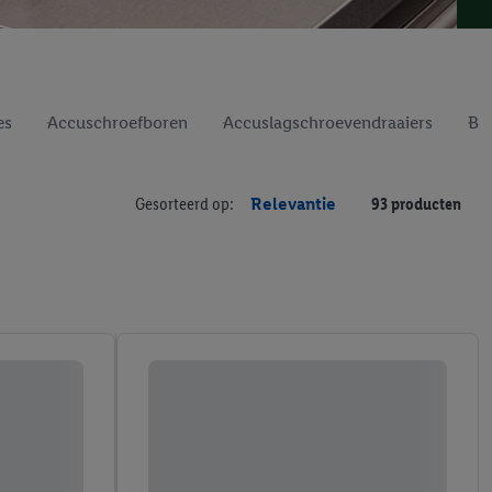
es
Accuschroefboren
Accuslagschroevendraaiers
Bit
Gesorteerd op:
Relevantie
93 producten