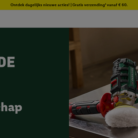
Ontdek dagelijks nieuwe acties! | Gratis verzending¹ vanaf € 60.
chap