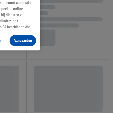
lus-account aanmaakt
speciale online
 bij diensten van
ailadres ook
 SA beschikt en die
 voor producten waarin
n
Aanvaarden
te voegen, maar het
n als er met behulp
arover Criteo SA
gevensverwerking.
taan. Door op
eer informatie,
 vooruitwerkende