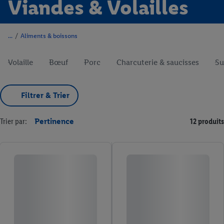
Viandes & Volailles
/
Aliments & boissons
Volaille
Bœuf
Porc
Charcuterie & saucisses
Su
Filtrer & Trier
Trier par:
Pertinence
12 produits