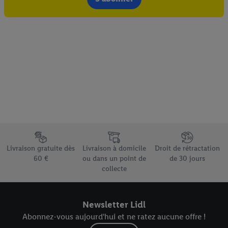
Élément du pied de page avec les différents arguments de vente
Livraison gratuite dès
Livraison à domicile
Droit de rétractation
60 €
ou dans un point de
de 30 jours
collecte
Newsletter Lidl
Abonnez-vous aujourd'hui et ne ratez aucune offre !