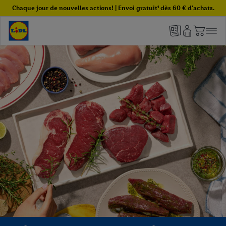
Chaque jour de nouvelles actions! | Envoi gratuit¹ dès 60 € d'achats.