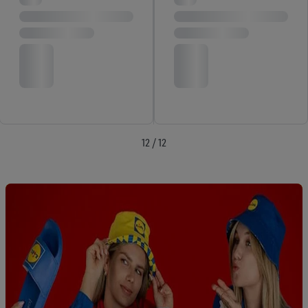
également être affichées sur plusieurs apppareils et plusieurs
services de Lidl si plusieurs terminaux ou plusieurs services de
Lidl peuvent vous être attribués en utilisant votre adresse e-
mail hachée et, le cas échéant, d’autres identifiants/identifiants
dont dispose Criteo S.A.
Sous « Personnaliser », vous pouvez autoriser des finalités
individuelles et trouver de plus amples informations sur le
traitement des données.
En cliquant sur « Refuser », vous pouvez autoriser uniquement
12 / 12
l’utilisation des technologies nécessaires. En cliquant sur «
Accepter », vous autorisez tous les traitements pour toutes les
finalités susmentionnées. Vous trouverez de plus amples
informations sur la durée de conservation des données et votre
droit de révoquer votre consentement à tout moment avec effet
pour l’avenir dans notre
déclaration relative à la protection des
données
.
Vous trouverez les impressions ici.