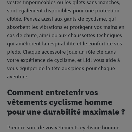
vestes imperméables ou les gilets sans manches,
En cliquant sur « Refuser », vous pouvez autoriser uniquement
sont également disponibles pour une protection
l’utilisation des technologies nécessaires. En cliquant sur «
ciblée. Pensez aussi aux gants de cyclisme, qui
Accepter », vous autorisez tous les traitements pour toutes les
finalités susmentionnées. Vous trouverez de plus amples
absorbent les vibrations et protègent vos mains en
informations sur la durée de conservation des données et votre
cas de chute, ainsi qu'aux chaussettes techniques
droit de révoquer votre consentement à tout moment avec effet
qui améliorent la respirabilité et le confort de vos
pour l’avenir dans notre
déclaration relative à la protection des
pieds. Chaque accessoire joue un rôle clé dans
données
.
Vous trouverez les impressions ici.
votre expérience de cyclisme, et Lidl vous aide à
vous équiper de la tête aux pieds pour chaque
aventure.
Comment entretenir vos
vêtements cyclisme homme
pour une durabilité maximale ?
Prendre soin de vos vêtements cyclisme homme