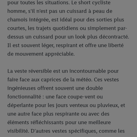
pour toutes les situations. Le short cycliste
partenaire Criteo S.A pouvons également créer un identifiant en
ligne spécial à partir de l’adresse e-mail fournie ici afin de
homme, s'il n'est pas un cuissard à peau de
pouvoir vous reconnaître dans les services exploités par des
chamois intégrée, est idéal pour des sorties plus
tiers et pour afficher des publicités personnalisées. À cette fin,
courtes, les trajets quotidiens ou simplement par-
votre adresse e-mail hachée peut également être fusionnée
dessus un cuissard pour un look plus décontracté.
avec d’autres identifiants ou identifiants qui vous sont
Il est souvent léger, respirant et offre une liberté
attribués et dont dispose Criteo S.A.
de mouvement appréciable.
Sous réserve de votre accord, les publicités liées au reciblage,
c’est-à-dire des publicités pour des produits pour lesquels vous
avez montré de l’intérêt (par exemple en plaçant le produit dans
La veste réversible est un incontournable pour
un panier d’un webshop mais sans procéder à l’achat) peuvent
faire face aux caprices de la météo. Ces vestes
également être affichées sur plusieurs apppareils et plusieurs
ingénieuses offrent souvent une double
services de Lidl si plusieurs terminaux ou plusieurs services de
fonctionnalité : une face coupe-vent ou
Lidl peuvent vous être attribués en utilisant votre adresse e-
déperlante pour les jours venteux ou pluvieux, et
mail hachée et, le cas échéant, d’autres identifiants/identifiants
dont dispose Criteo S.A.
une autre face plus respirante ou avec des
Sous « Personnaliser », vous pouvez autoriser des finalités
éléments réfléchissants pour une meilleure
individuelles et trouver de plus amples informations sur le
visibilité. D'autres vestes spécifiques, comme les
traitement des données.