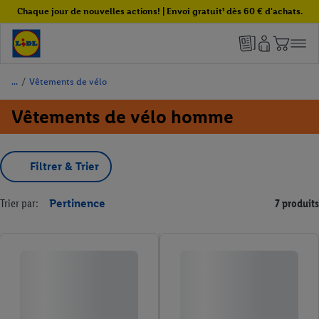
Chaque jour de nouvelles actions! | Envoi gratuit¹ dès 60 € d'achats.
/
Vêtements de vélo
Vêtements de vélo homme
Filtrer & Trier
Trier par:
Pertinence
7 produits