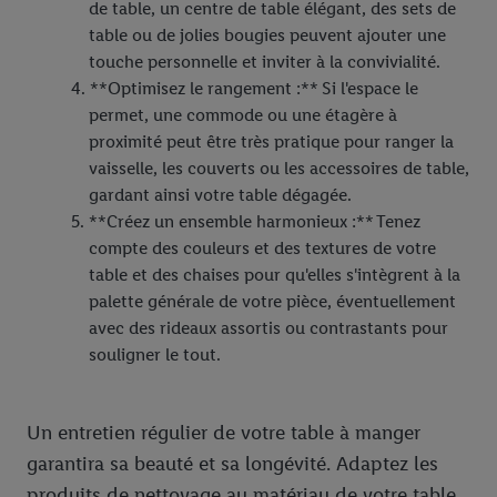
dont dispose Criteo S.A.
de table, un centre de table élégant, des sets de
Sous « Personnaliser », vous pouvez autoriser des finalités
table ou de jolies bougies peuvent ajouter une
individuelles et trouver de plus amples informations sur le
touche personnelle et inviter à la convivialité.
traitement des données.
**Optimisez le rangement :** Si l'espace le
En cliquant sur « Refuser », vous pouvez autoriser uniquement
permet, une commode ou une étagère à
l’utilisation des technologies nécessaires. En cliquant sur «
proximité peut être très pratique pour ranger la
Accepter », vous autorisez tous les traitements pour toutes les
vaisselle, les couverts ou les accessoires de table,
finalités susmentionnées. Vous trouverez de plus amples
gardant ainsi votre table dégagée.
informations sur la durée de conservation des données et votre
**Créez un ensemble harmonieux :** Tenez
droit de révoquer votre consentement à tout moment avec effet
compte des couleurs et des textures de votre
pour l’avenir dans notre
déclaration relative à la protection des
table et des chaises pour qu'elles s'intègrent à la
données
.
Vous trouverez les impressions ici.
palette générale de votre pièce, éventuellement
avec des rideaux assortis ou contrastants pour
souligner le tout.
Un entretien régulier de votre table à manger
garantira sa beauté et sa longévité. Adaptez les
produits de nettoyage au matériau de votre table,