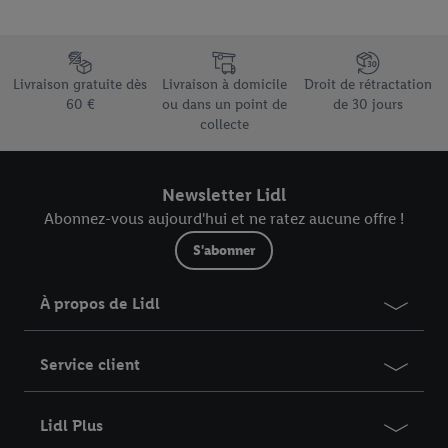
Élément du pied de page avec les différents arguments de vente
Livraison gratuite dès
Livraison à domicile
Droit de rétractation
60 €
ou dans un point de
de 30 jours
collecte
Newsletter Lidl
Abonnez-vous aujourd'hui et ne ratez aucune offre !
S'abonner
À propos de Lidl
Service client
Lidl Plus