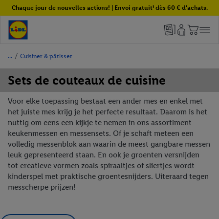
Chaque jour de nouvelles actions! | Envoi gratuit¹ dès 60 € d'achats.
/
Cuisiner & pâtisser
Sets de couteaux de cuisine
Voor elke toepassing bestaat een ander mes en enkel met
het juiste mes krijg je het perfecte resultaat. Daarom is het
nuttig om eens een kijkje te nemen in ons assortiment
keukenmessen en messensets. Of je schaft meteen een
volledig messenblok aan waarin de meest gangbare messen
leuk gepresenteerd staan. En ook je groenten versnijden
tot creatieve vormen zoals spiraaltjes of sliertjes wordt
kinderspel met praktische groentesnijders. Uiteraard tegen
messcherpe prijzen!