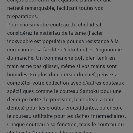
tiers et pour afficher des publicités personnalisées. À cette fin,
netteté remarquable, facilitant toutes vos
votre adresse e-mail hachée peut également être fusionnée
préparations.
avec d’autres identifiants ou identifiants qui vous sont
Pour choisir votre couteau du chef idéal,
attribués et dont dispose Criteo S.A.
considérez le matériau de la lame (l'acier
Sous réserve de votre accord, les publicités liées au reciblage,
inoxydable est populaire pour sa résistance à la
c’est-à-dire des publicités pour des produits pour lesquels vous
avez montré de l’intérêt (par exemple en plaçant le produit dans
corrosion et sa facilité d'entretien) et l'ergonomie
un panier d’un webshop mais sans procéder à l’achat) peuvent
du manche. Un bon manche doit bien tenir en
également être affichées sur plusieurs apppareils et plusieurs
main et ne pas glisser, même si vos mains sont
services de Lidl si plusieurs terminaux ou plusieurs services de
humides. En plus du couteau du chef, pensez à
Lidl peuvent vous être attribués en utilisant votre adresse e-
compléter votre collection avec d'autres couteaux
mail hachée et, le cas échéant, d’autres identifiants/identifiants
spécifiques comme le couteau Santoku pour une
dont dispose Criteo S.A.
Sous « Personnaliser », vous pouvez autoriser des finalités
découpe nette de précision, le couteau à pain
individuelles et trouver de plus amples informations sur le
dentelé pour les croûtes croustillantes, ou encore
traitement des données.
le couteau utilitaire pour les tâches intermédiaires.
En cliquant sur « Refuser », vous pouvez autoriser uniquement
Chaque couteau a sa fonction, mais le couteau du
l’utilisation des technologies nécessaires. En cliquant sur «
chef reste l'indispensable polyvalent.