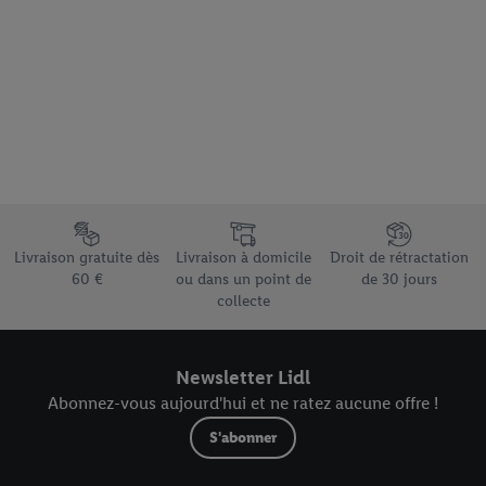
Élément du pied de page avec les différents arguments de vente
Livraison gratuite dès
Livraison à domicile
Droit de rétractation
60 €
ou dans un point de
de 30 jours
collecte
Newsletter Lidl
Abonnez-vous aujourd'hui et ne ratez aucune offre !
S'abonner