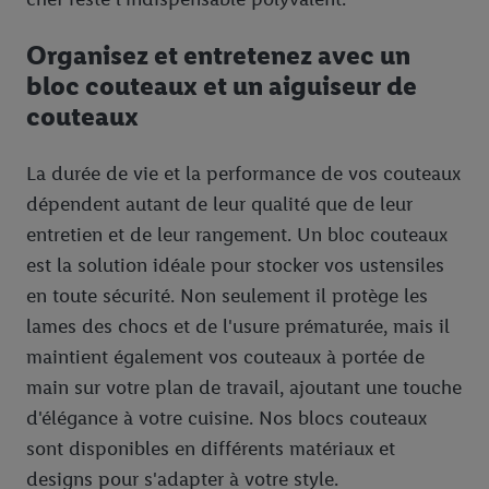
Accepter », vous autorisez tous les traitements pour toutes les
finalités susmentionnées. Vous trouverez de plus amples
Organisez et entretenez avec un
informations sur la durée de conservation des données et votre
bloc couteaux et un aiguiseur de
droit de révoquer votre consentement à tout moment avec effet
pour l’avenir dans notre
déclaration relative à la protection des
couteaux
données
.
Vous trouverez les impressions ici.
La durée de vie et la performance de vos couteaux
dépendent autant de leur qualité que de leur
entretien et de leur rangement. Un bloc couteaux
est la solution idéale pour stocker vos ustensiles
en toute sécurité. Non seulement il protège les
lames des chocs et de l'usure prématurée, mais il
maintient également vos couteaux à portée de
main sur votre plan de travail, ajoutant une touche
d'élégance à votre cuisine. Nos blocs couteaux
sont disponibles en différents matériaux et
designs pour s'adapter à votre style.