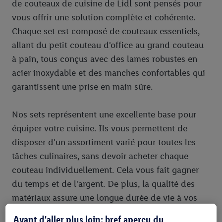
de couteaux de cuisine de Lidl sont pensés pour
vous offrir une solution complète et cohérente.
Chaque set est composé de couteaux essentiels,
allant du petit couteau d'office au grand couteau
à pain, tous conçus avec des lames robustes en
acier inoxydable et des manches confortables qui
garantissent une prise en main sûre.
Nos sets représentent une excellente base pour
équiper votre cuisine. Ils vous permettent de
disposer d'un assortiment varié pour toutes les
tâches culinaires, sans devoir acheter chaque
couteau individuellement. Cela vous fait gagner
du temps et de l'argent. De plus, la qualité des
matériaux assure une longue durée de vie à vos
ustensiles, même avec une utilisation quotidienne
Avant d'aller plus loin: bref aperçu du