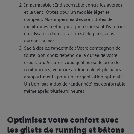
Imperméable : Indispensable contre les averses
En cliquant sur « Refuser », vous pouvez autoriser uniquement
et le vent. Optez pour un modèle léger et
l’utilisation des technologies nécessaires. En cliquant sur «
compact. Nos imperméables sont dotés de
Accepter », vous autorisez tous les traitements pour toutes les
membranes techniques qui repoussent l'eau tout
finalités susmentionnées. Vous trouverez de plus amples
en laissant la transpiration s'échapper, vous
informations sur la durée de conservation des données et votre
gardant au sec.
droit de révoquer votre consentement à tout moment avec effet
Sac à dos de randonnée : Votre compagnon de
pour l’avenir dans notre
déclaration relative à la protection des
route. Son choix dépend de la durée de votre
données
.
Vous trouverez les impressions ici.
excursion. Assurez-vous qu'il possède bretelles
rembourrées, ceinture abdominale et plusieurs
compartiments pour une organisation optimale.
Un bon `sac à dos de randonnée` est confortable
même après plusieurs heures.
Optimisez votre confort avec
les gilets de running et bâtons