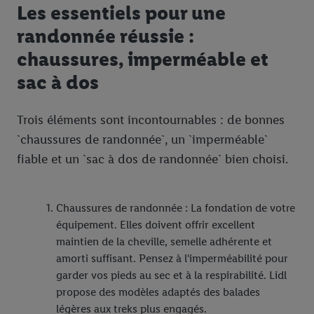
Les essentiels pour une
partenaire Criteo S.A pouvons également créer un identifiant en
ligne spécial à partir de l’adresse e-mail fournie ici afin de
randonnée réussie :
pouvoir vous reconnaître dans les services exploités par des
chaussures, imperméable et
tiers et pour afficher des publicités personnalisées. À cette fin,
sac à dos
votre adresse e-mail hachée peut également être fusionnée
avec d’autres identifiants ou identifiants qui vous sont
attribués et dont dispose Criteo S.A.
Trois éléments sont incontournables : de bonnes
Sous réserve de votre accord, les publicités liées au reciblage,
`chaussures de randonnée`, un `imperméable`
c’est-à-dire des publicités pour des produits pour lesquels vous
fiable et un `sac à dos de randonnée` bien choisi.
avez montré de l’intérêt (par exemple en plaçant le produit dans
un panier d’un webshop mais sans procéder à l’achat) peuvent
également être affichées sur plusieurs apppareils et plusieurs
Chaussures de randonnée : La fondation de votre
services de Lidl si plusieurs terminaux ou plusieurs services de
équipement. Elles doivent offrir excellent
Lidl peuvent vous être attribués en utilisant votre adresse e-
maintien de la cheville, semelle adhérente et
mail hachée et, le cas échéant, d’autres identifiants/identifiants
amorti suffisant. Pensez à l'imperméabilité pour
dont dispose Criteo S.A.
garder vos pieds au sec et à la respirabilité. Lidl
Sous « Personnaliser », vous pouvez autoriser des finalités
propose des modèles adaptés des balades
individuelles et trouver de plus amples informations sur le
légères aux treks plus engagés.
traitement des données.