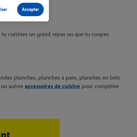
s produits pour lesquels
s sans procéder à
iser
Accepter
plusieurs terminaux ou
e cas échéant, d’autres
 tu cuisines un grand repas ou que tu coupes
 informations sur le
saires. En cliquant sur
rouverez de plus amples
ement à tout moment
 les impressions ici.
andes planches, planches à pain, planches en bois
ou autres
accessoires de cuisine
pour compléter
ant