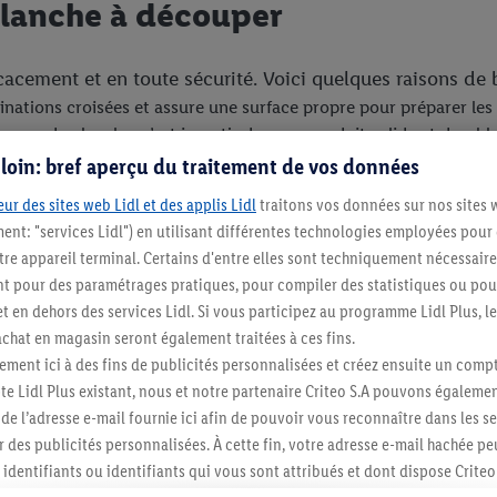
planche à découper
acement et en toute sécurité. Voici quelques raisons de b
nations croisées et assure une surface propre pour préparer les 
grande planche, c’est investir dans un produit solide et durable
in ou une planche multifonction, le bon matériau et le bon forma
s loin: bref aperçu du traitement de vos données
ur des sites web Lidl et des applis Lidl
traitons vos données sur nos sites 
relle
ment: "services Lidl") en utilisant différentes technologies employées pour
re appareil terminal. Certains d'entre elles sont techniquement nécessaire
jolies, elles offrent aussi une surface solide et durabl
 pour des paramétrages pratiques, pour compiler des statistiques ou pour
t en dehors des services Lidl. Si vous participez au programme Lidl Plus, l
umes et le pain, et elles gardent leur qualité si tu en pre
hat en magasin seront également traitées à ces fins.
ment ici à des fins de publicités personnalisées et créez ensuite un compt
e Lidl Plus existant, nous et notre partenaire Criteo S.A pouvons égalemen
valence
r de l’adresse e-mail fournie ici afin de pouvoir vous reconnaître dans les s
er des publicités personnalisées. À cette fin, votre adresse e-mail hachée p
 pour préparer de grandes quantités de nourriture. Que
identifiants ou identifiants qui vous sont attribués et dont dispose Criteo 