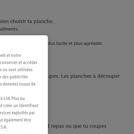
ien choisir ta planche.
aliments.
.
t rendent la cuisine plus facile et plus agréable.
web et notre
 conserver et accéder
s ou sont utilisées
e pour toutes tes découpes. Les planches à découper
 des publicités
es données issues de
nds bien soin.
e Lidl Plus ou
t créer un identifiant
ervices exploités par
eut également être
 tu cuisines un grand repas ou que tu coupes
S.A.