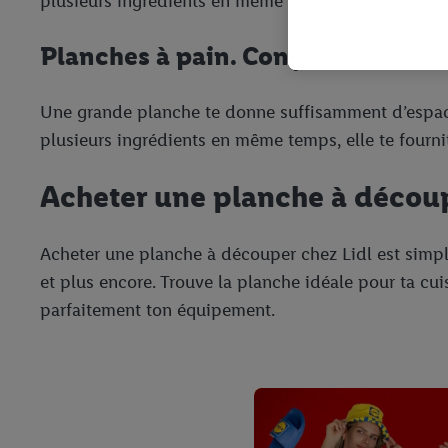
plusieurs ingrédients en même temps, elle te fournit
Sous réserve de votre ac
vous avez montré de l’i
l’achat) peuvent égaleme
Planches à pain. Conçues spécial
plusieurs services de Li
identifiants/identifiant
Une grande planche te donne suffisamment d’espace
Sous « Personnaliser », 
plusieurs ingrédients en même temps, elle te fournit
traitement des données
En cliquant sur « Refuse
Acheter une planche à découp
« Accepter », vous auto
informations sur la du
avec effet pour l’aveni
Acheter une planche à découper chez Lidl est simpl
et plus encore. Trouve la planche idéale pour ta cui
parfaitement ton équipement.