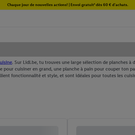
Chaque jour de nouvelles actions! | Envoi gratuit¹ dès 60 € d'achats.
uisine
. Sur Lidl.be, tu trouves une large sélection de planches 
e pour cuisiner en grand, une planche à pain pour couper ton pai
ent fonctionnalité et style, et sont idéales pour toutes les cuisi