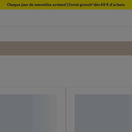
Chaque jour de nouvelles actions! | Envoi gratuit¹ dès 60 € d'achats.