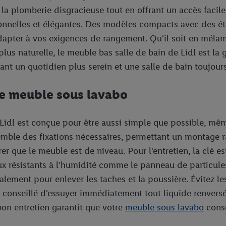
 plomberie disgracieuse tout en offrant un accès facile à
ionnelles et élégantes. Des modèles compacts avec des ét
adapter à vos exigences de rangement. Qu'il soit en méla
us naturelle, le meuble bas salle de bain de Lidl est la g
rant un quotidien plus serein et une salle de bain toujou
tre meuble sous lavabo
 Lidl est conçue pour être aussi simple que possible, m
semble des fixations nécessaires, permettant un montage r
er que le meuble est de niveau. Pour l'entretien, la clé est
ux résistants à l'humidité comme le panneau de particul
lement pour enlever les taches et la poussière. Évitez le
conseillé d'essuyer immédiatement tout liquide renversé p
bon entretien garantit que votre
meuble sous lavabo
conse