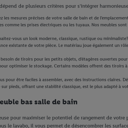
dépend de plusieurs critères pour s'intégrer harmonieuse
z les mesures précises de votre salle de bain et de l'emplacemen
cles comme les prises électriques ou les tuyaux. Nos meubles son
uhaitez-vous un look moderne, classique, rustique ou minimaliste?
nce existante de votre pièce. Le matériau joue également un rôle
soin de tiroirs pour les petits objets, d'étagères ouvertes pour 
our optimiser le stockage. Certains modèles offrent des tiroirs à
s pour être faciles à assembler, avec des instructions claires. D
r pieds, offrant une stabilité classique, est le plus adapté à vot
uble bas salle de bain
euse pour maximiser le potentiel de rangement de votre p
 sous le lavabo, il vous permet de désencombrer les surfac