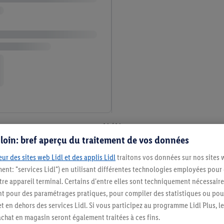
14 / 14
s loin: bref aperçu du traitement de vos données
ur des sites web Lidl et des applis Lidl
traitons vos données sur nos sites 
e parfaite du style et de la fonct
ment: "services Lidl") en utilisant différentes technologies employées pour
re appareil terminal. Certains d'entre elles sont techniquement nécessaire
ce souvent par des choix intelligents en matière de mob
 pour des paramétrages pratiques, pour compiler des statistiques ou pour
t en dehors des services Lidl. Si vous participez au programme Lidl Plus, l
pièce maîtresse qui transforme votre salle de bain en un 
hat en magasin seront également traitées à ces fins.
que vos besoins en rangement sont spécifiques. C'est po