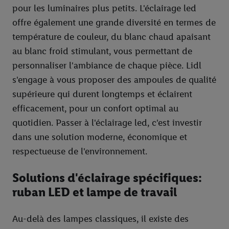
Sous « Personnaliser », vous pouvez autoriser des finalités
pour les luminaires plus petits. L'éclairage led
individuelles et trouver de plus amples informations sur le
offre également une grande diversité en termes de
traitement des données.
température de couleur, du blanc chaud apaisant
En cliquant sur « Refuser », vous pouvez autoriser uniquement
au blanc froid stimulant, vous permettant de
l’utilisation des technologies nécessaires. En cliquant sur «
Accepter », vous autorisez tous les traitements pour toutes les
personnaliser l'ambiance de chaque pièce. Lidl
finalités susmentionnées. Vous trouverez de plus amples
s'engage à vous proposer des ampoules de qualité
informations sur la durée de conservation des données et votre
supérieure qui durent longtemps et éclairent
droit de révoquer votre consentement à tout moment avec effet
efficacement, pour un confort optimal au
pour l’avenir dans notre
déclaration relative à la protection des
quotidien. Passer à l'éclairage led, c'est investir
données
.
Vous trouverez les impressions ici.
dans une solution moderne, économique et
respectueuse de l'environnement.
Solutions d'éclairage spécifiques:
ruban LED et lampe de travail
Au-delà des lampes classiques, il existe des