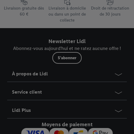
Élément du pied de page avec les différents arguments de vente
Livraison gratuite dès
Livraison à domicile
Droit de rétractation
60 €
ou dans un point de
de 30 jours
collecte
Newsletter Lidl
Abonnez-vous aujourd'hui et ne ratez aucune offre !
S'abonner
À propos de Lidl
Service client
Lidl Plus
Moyens de paiement