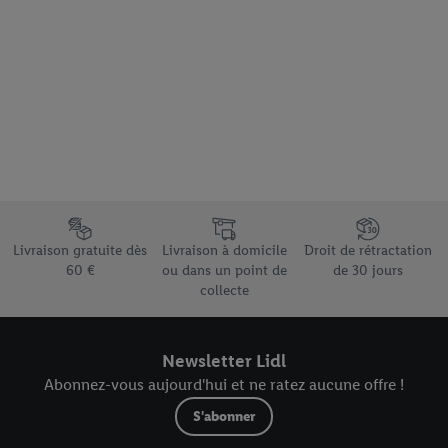
Élément du pied de page avec les différents arguments de vente
Livraison gratuite dès
Livraison à domicile
Droit de rétractation
60 €
ou dans un point de
de 30 jours
collecte
Newsletter Lidl
Abonnez-vous aujourd'hui et ne ratez aucune offre !
S'abonner