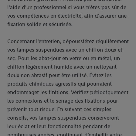
services de Lidl si plusieurs terminaux ou plusieurs services de
l'aide d'un professionnel si vous n'êtes pas sûr de
Lidl peuvent vous être attribués en utilisant votre adresse e-
vos compétences en électricité, afin d'assurer une
mail hachée et, le cas échéant, d’autres identifiants/identifiants
fixation solide et sécurisée.
dont dispose Criteo S.A.
Sous « Personnaliser », vous pouvez autoriser des finalités
Concernant l'entretien, dépoussiérez régulièrement
individuelles et trouver de plus amples informations sur le
traitement des données.
vos lampes suspendues avec un chiffon doux et
En cliquant sur « Refuser », vous pouvez autoriser uniquement
sec. Pour les abat-jour en verre ou en métal, un
l’utilisation des technologies nécessaires. En cliquant sur «
chiffon légèrement humide avec un nettoyant
Accepter », vous autorisez tous les traitements pour toutes les
doux non abrasif peut être utilisé. Évitez les
finalités susmentionnées. Vous trouverez de plus amples
produits chimiques agressifs qui pourraient
informations sur la durée de conservation des données et votre
endommager les finitions. Vérifiez périodiquement
droit de révoquer votre consentement à tout moment avec effet
pour l’avenir dans notre
déclaration relative à la protection des
les connexions et le serrage des fixations pour
données
.
Vous trouverez les impressions ici.
prévenir tout risque. En suivant ces simples
conseils, vos lampes suspendues conserveront
leur éclat et leur fonctionnalité pendant de
nombreuses années, continuant d'embellir votre