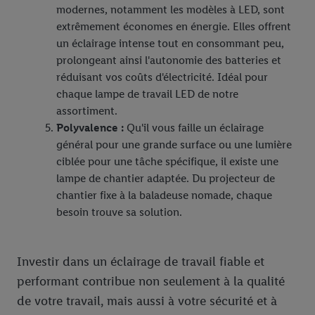
modernes, notamment les modèles à LED, sont
dont dispose Criteo S.A.
extrêmement économes en énergie. Elles offrent
Sous « Personnaliser », vous pouvez autoriser des finalités
un éclairage intense tout en consommant peu,
individuelles et trouver de plus amples informations sur le
prolongeant ainsi l'autonomie des batteries et
traitement des données.
réduisant vos coûts d'électricité. Idéal pour
En cliquant sur « Refuser », vous pouvez autoriser uniquement
chaque lampe de travail LED de notre
l’utilisation des technologies nécessaires. En cliquant sur «
assortiment.
Accepter », vous autorisez tous les traitements pour toutes les
Polyvalence :
Qu'il vous faille un éclairage
finalités susmentionnées. Vous trouverez de plus amples
général pour une grande surface ou une lumière
informations sur la durée de conservation des données et votre
ciblée pour une tâche spécifique, il existe une
droit de révoquer votre consentement à tout moment avec effet
lampe de chantier adaptée. Du projecteur de
pour l’avenir dans notre
déclaration relative à la protection des
chantier fixe à la baladeuse nomade, chaque
données
.
Vous trouverez les impressions ici.
besoin trouve sa solution.
Investir dans un éclairage de travail fiable et
performant contribue non seulement à la qualité
de votre travail, mais aussi à votre sécurité et à