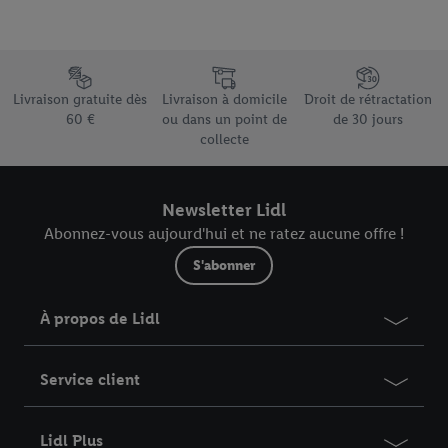
Élément du pied de page avec les différents arguments de vente
Livraison gratuite dès
Livraison à domicile
Droit de rétractation
60 €
ou dans un point de
de 30 jours
collecte
Newsletter Lidl
Abonnez-vous aujourd'hui et ne ratez aucune offre !
S'abonner
À propos de Lidl
Service client
Lidl Plus