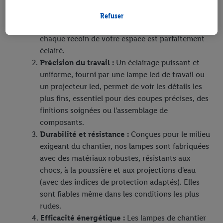
considérablement les risques d'accidents liés aux
magasin seront également traitées à ces fins.
chutes, aux outils coupants ou aux obstacles.
Si vous donnez consentement ici à des fins de publicités
Refuser
Une lampe de chantier robuste assure que
personnalisées et créez ensuite un compte Lidl Plus ou
chaque recoin de votre espace est parfaitement
connectez à votre compte Lidl Plus existant, nous et notre
éclairé.
partenaire Criteo S.A pouvons également créer un identifiant en
Précision du travail :
Un éclairage puissant et
ligne spécial à partir de l’adresse e-mail fournie ici afin de
uniforme, fourni par une lampe led de travail ou
pouvoir vous reconnaître dans les services exploités par des
un projecteur led, permet de voir les détails les
tiers et pour afficher des publicités personnalisées. À cette fin,
plus fins, essentiel pour des coupes précises, des
votre adresse e-mail hachée peut également être fusionnée
finitions soignées ou l'assemblage de
avec d’autres identifiants ou identifiants qui vous sont
composants.
attribués et dont dispose Criteo S.A.
Durabilité et résistance :
Conçues pour le milieu
Sous réserve de votre accord, les publicités liées au reciblage,
exigeant du chantier, nos lampes sont fabriquées
c’est-à-dire des publicités pour des produits pour lesquels vous
avec des matériaux robustes, résistants aux
avez montré de l’intérêt (par exemple en plaçant le produit dans
chocs, à la poussière et aux projections d'eau
un panier d’un webshop mais sans procéder à l’achat) peuvent
(avec des indices de protection adaptés). Elles
également être affichées sur plusieurs apppareils et plusieurs
sont fiables même dans les conditions les plus
services de Lidl si plusieurs terminaux ou plusieurs services de
rudes.
Lidl peuvent vous être attribués en utilisant votre adresse e-
Efficacité énergétique :
Les lampes de chantier
mail hachée et, le cas échéant, d’autres identifiants/identifiants