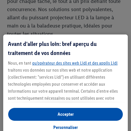
pour chaque tâche, le tout à un prix défiant toute
concurrence. Nos solutions sont polyvalentes,
allant du puissant projecteur LED à la lampe à
main ou à la baladeuse pratique, idéales pour
toutes les situations.
Avant d'aller plus loin: bref aperçu du
Pourquoi choisir une lampe de
traitement de vos données
chantier de qualité ?
Nous, en tant
qu’opérateur des sites web Lidl et des applis Lidl
traitons vos données sur nos sites web et notre application
Travailler dans l'obscurité ou avec un éclairage
(collectivement: "services Lidl") en utilisant différentes
insuffisant est non seulement inconfortable, mais
technologies employées pour conserver et accéder aux
aussi dangereux. Des lampes de chantier de
informations sur votre appareil terminal. Certains d'entre elles
qualité supérieure offrent de nombreux avantages
sont techniquement nécessaires ou sont utilisées avec votre
:
consentement pour des paramétrages pratiques, pour compiler
des statistiques ou pour des publicités personnalisées au sein
Accepter
et en dehors des services Lidl. Si vous participez au programme
Sécurité accrue :
Une bonne visibilité réduit
Lidl Plus, les données issues de votre comportement d’achat en
Personnaliser