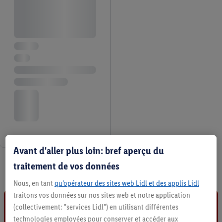
Avant d'aller plus loin: bref aperçu du
3 / 3
traitement de vos données
Nous, en tant
qu’opérateur des sites web Lidl et des applis Lidl
traitons vos données sur nos sites web et notre application
(collectivement: "services Lidl") en utilisant différentes
technologies employées pour conserver et accéder aux