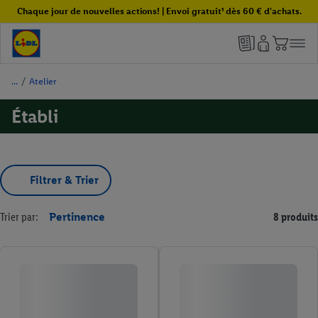
Chaque jour de nouvelles actions! | Envoi gratuit¹ dès 60 € d'achats.
/
Atelier
Établi
Filtrer & Trier
Trier par:
Pertinence
8 produits