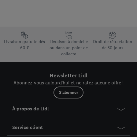
Élément du pied de page avec les différents arguments de vente
Livraison gratuite dès
Livraison à domicile
Droit de rétractation
60 €
ou dans un point de
de 30 jours
collecte
Newsletter Lidl
Abonnez-vous aujourd'hui et ne ratez aucune offre !
S'abonner
À propos de Lidl
Service client