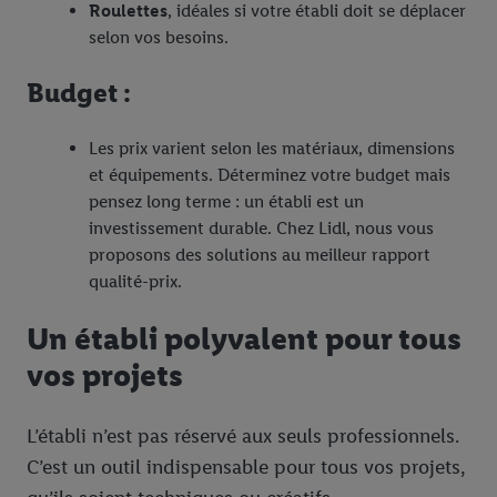
Roulettes
, idéales si votre établi doit se déplacer
avec d’autres identifiants ou identifiants qui vous sont
selon vos besoins.
attribués et dont dispose Criteo S.A.
Sous réserve de votre accord, les publicités liées au reciblage,
Budget :
c’est-à-dire des publicités pour des produits pour lesquels vous
avez montré de l’intérêt (par exemple en plaçant le produit dans
Les prix varient selon les matériaux, dimensions
un panier d’un webshop mais sans procéder à l’achat) peuvent
et équipements. Déterminez votre budget mais
également être affichées sur plusieurs apppareils et plusieurs
pensez long terme : un établi est un
services de Lidl si plusieurs terminaux ou plusieurs services de
investissement durable. Chez Lidl, nous vous
Lidl peuvent vous être attribués en utilisant votre adresse e-
proposons des solutions au meilleur rapport
mail hachée et, le cas échéant, d’autres identifiants/identifiants
qualité-prix.
dont dispose Criteo S.A.
Sous « Personnaliser », vous pouvez autoriser des finalités
Un établi polyvalent pour tous
individuelles et trouver de plus amples informations sur le
traitement des données.
vos projets
En cliquant sur « Refuser », vous pouvez autoriser uniquement
l’utilisation des technologies nécessaires. En cliquant sur «
L’établi n’est pas réservé aux seuls professionnels.
Accepter », vous autorisez tous les traitements pour toutes les
C’est un outil indispensable pour tous vos projets,
finalités susmentionnées. Vous trouverez de plus amples