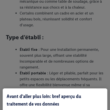
mécanique ou comme table de soudage, grâce à
sa résistance aux chocs et à la chaleur.
Certains combinent un cadre en acier et un
plateau bois, réunissant solidité et confort
d’usage.
Type d’établi :
Établi fixe
: Pour une installation permanente,
souvent plus large, offrant une stabilité
incomparable et de nombreuses options de
rangement.
Établi portable
: Léger et pliable, parfait pour les
petits espaces ou les déplacements fréquents. Il
offre une flexibilité bienvenue même si sa
robustesse est moindre.
Avant d'aller plus loin: bref aperçu du
Table de travail spécialisée
: Comme une table
de soudage résistante à la chaleur ou une table
traitement de vos données
antistatique pour l’électronique.