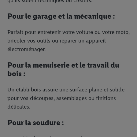
qu’ils soient techniques ou créatifs.
informations sur la durée de conservation des données et votre
droit de révoquer votre consentement à tout moment avec effet
Pour le garage et la mécanique :
pour l’avenir dans notre
déclaration relative à la protection des
données
.
Vous trouverez les impressions ici.
Parfait pour entretenir votre voiture ou votre moto,
bricoler vos outils ou réparer un appareil
électroménager.
Pour la menuiserie et le travail du
bois :
Un établi bois assure une surface plane et solide
pour vos découpes, assemblages ou finitions
délicates.
Pour la soudure :