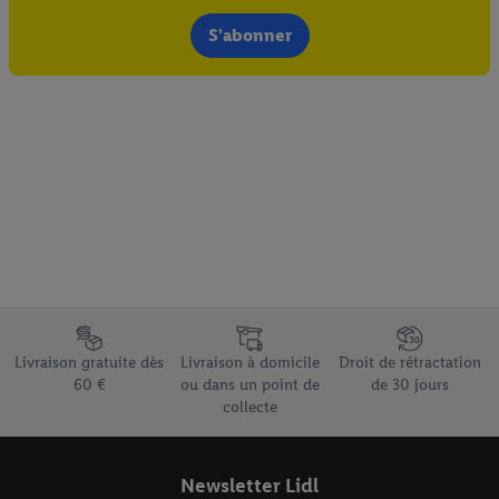
S'abonner
Élément du pied de page avec les différents arguments de vente
Livraison gratuite dès
Livraison à domicile
Droit de rétractation
60 €
ou dans un point de
de 30 jours
collecte
Newsletter Lidl