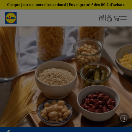
Chaque jour de nouvelles actions! | Envoi gratuit¹ dès 60 € d'achats.