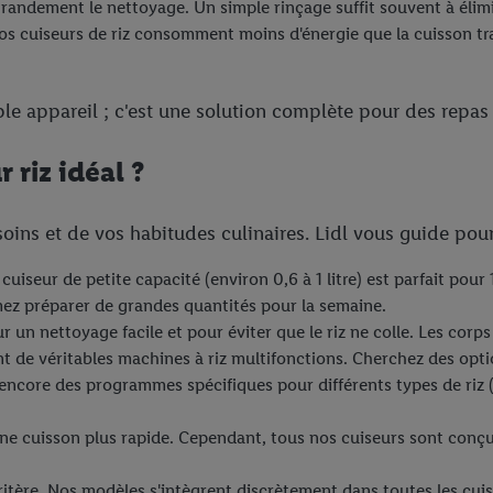
 grandement le nettoyage. Un simple rinçage suffit souvent à élimi
os cuiseurs de riz consomment moins d'énergie que la cuisson tr
ple appareil ; c'est une solution complète pour des repas
riz idéal ?
oins et de vos habitudes culinaires. Lidl vous guide pour
 cuiseur de petite capacité (environ 0,6 à 1 litre) est parfait pour
ez préparer de grandes quantités pour la semaine.
 un nettoyage facile et pour éviter que le riz ne colle. Les corp
ont de véritables machines à riz multifonctions. Cherchez des o
ncore des programmes spécifiques pour différents types de riz (r
e cuisson plus rapide. Cependant, tous nos cuiseurs sont conçus 
critère. Nos modèles s'intègrent discrètement dans toutes les cuis