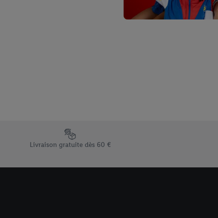
Élément du pied de page avec les différents arguments de vent
Livraison gratuite dès 60 €