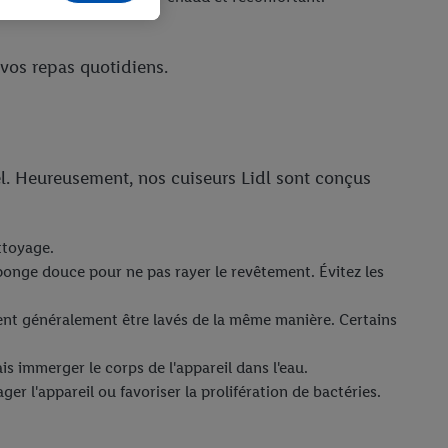
e cas échéant, d’autres
 vos repas quotidiens.
 informations sur le
saires. En cliquant sur
rouverez de plus amples
ement à tout moment
tiel. Heureusement, nos cuiseurs Lidl sont conçus
 les impressions ici.
ttoyage.
ponge douce pour ne pas rayer le revêtement. Évitez les
uvent généralement être lavés de la même manière. Certains
is immerger le corps de l'appareil dans l'eau.
ger l'appareil ou favoriser la prolifération de bactéries.