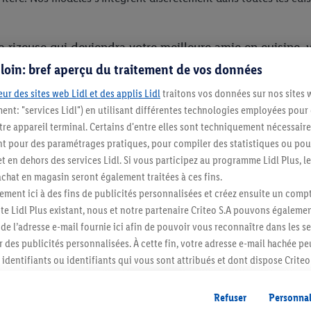
 rizeuse qui deviendra votre meilleure amie en cuisine, 
s loin: bref aperçu du traitement de vos données
ur des sites web Lidl et des applis Lidl
traitons vos données sur nos sites 
ats variés
ment: "services Lidl") en utilisant différentes technologies employées pour
re appareil terminal. Certains d'entre elles sont techniquement nécessaire
nt polyvalent qui va bien au-delà de la simple cuisson du r
 pour des paramétrages pratiques, pour compiler des statistiques ou pour
t en dehors des services Lidl. Si vous participez au programme Lidl Plus, l
us pouvez préparer avec cet appareil.
hat en magasin seront également traitées à ces fins.
nt pour des plats asiatiques authentiques, riz complet nutritif, r
ment ici à des fins de publicités personnalisées et créez ensuite un compt
iseur peut aider à la première étape).
e Lidl Plus existant, nous et notre partenaire Criteo S.A pouvons égalemen
 De nombreuses céréales peuvent être cuites avec succès dans votre
r de l’adresse e-mail fournie ici afin de pouvoir vous reconnaître dans les s
er des publicités personnalisées. À cette fin, votre adresse e-mail hachée p
anier vapeur, profitez-en pour cuire à la vapeur des légumes (br
identifiants ou identifiants qui vous sont attribués et dont dispose Criteo 
t une méthode de cuisson saine qui préserve les nutriments.
cord, les publicités liées au reciblage, c’est-à-dire des publicités pour de
 avec une fonction mijotage, vous pouvez préparer des soupes ra
ntérêt (par exemple en plaçant le produit dans un panier d’un webshop mai
Refuser
Personnal
même des flocons d'avoine ou du porridge dans leur machine à ri
nt être affichées sur plusieurs apppareils et plusieurs services de Lidl si 