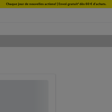
Chaque jour de nouvelles actions! | Envoi gratuit¹ dès 60 € d'achats.