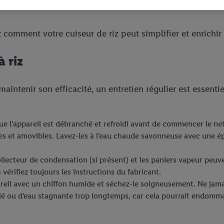
dl peuvent vous être attribués en utilisant votre adresse e-mail hachée et, l
s dont dispose Criteo S.A.
 comment votre cuiseur de riz peut simplifier et enrichir
vous pouvez autoriser des finalités individuelles et trouver de plus amples
.
 riz
r », vous pouvez autoriser uniquement l’utilisation des technologies néces
risez tous les traitements pour toutes les finalités susmentionnées. Vous t
rée de conservation des données et votre droit de révoquer votre consent
 maintenir son efficacité, un entretien régulier est essen
r dans notre
déclaration relative à la protection des données
.
Vous trouverez
ue l'appareil est débranché et refroidi avant de commencer le ne
ves et amovibles. Lavez-les à l'eau chaude savonneuse avec une é
 collecteur de condensation (si présent) et les paniers vapeur pe
vérifiez toujours les instructions du fabricant.
ppareil avec un chiffon humide et séchez-le soigneusement. Ne jama
 collé ou d'eau stagnante trop longtemps, car cela pourrait endomma