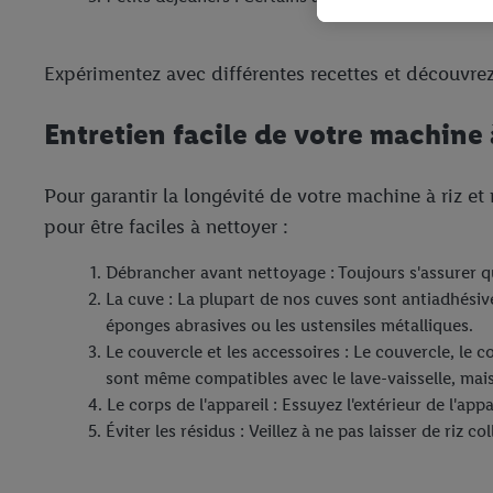
plusieurs services de Li
identifiants/identifiant
Expérimentez avec différentes recettes et découvrez
Sous « Personnaliser », 
traitement des données
Entretien facile de votre machine à
En cliquant sur « Refuse
« Accepter », vous auto
informations sur la du
Pour garantir la longévité de votre machine à riz et
avec effet pour l’aveni
pour être faciles à nettoyer :
Débrancher avant nettoyage : Toujours s'assurer q
La cuve : La plupart de nos cuves sont antiadhési
éponges abrasives ou les ustensiles métalliques.
Le couvercle et les accessoires : Le couvercle, le
sont même compatibles avec le lave-vaisselle, mais 
Le corps de l'appareil : Essuyez l'extérieur de l'a
Éviter les résidus : Veillez à ne pas laisser de riz