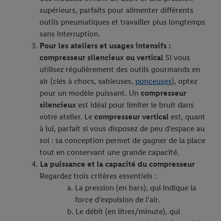
dont dispose Criteo S.A.
supérieurs, parfaits pour alimenter différents
Sous « Personnaliser », vous pouvez autoriser des finalités
outils pneumatiques et travailler plus longtemps
individuelles et trouver de plus amples informations sur le
sans interruption.
traitement des données.
Pour les ateliers et usages intensifs :
En cliquant sur « Refuser », vous pouvez autoriser uniquement
compresseur silencieux ou vertical
Si vous
l’utilisation des technologies nécessaires. En cliquant sur «
utilisez régulièrement des outils gourmands en
Accepter », vous autorisez tous les traitements pour toutes les
air (clés à chocs, sableuses,
ponceuses
), optez
finalités susmentionnées. Vous trouverez de plus amples
pour un modèle puissant. Un
compresseur
informations sur la durée de conservation des données et votre
silencieux
est idéal pour limiter le bruit dans
droit de révoquer votre consentement à tout moment avec effet
votre atelier. Le
compresseur vertical
est, quant
pour l’avenir dans notre
déclaration relative à la protection des
à lui, parfait si vous disposez de peu d’espace au
données
.
Vous trouverez les impressions ici.
sol : sa conception permet de gagner de la place
tout en conservant une grande capacité.
La puissance et la capacité du compresseur
Regardez trois critères essentiels :
La pression (en bars), qui indique la
force d’expulsion de l’air.
Le débit (en litres/minute), qui