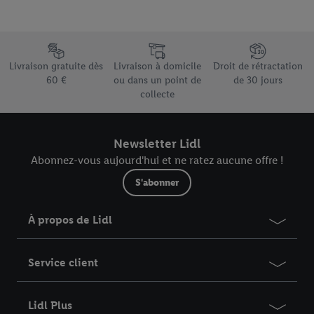
Élément du pied de page avec les différents arguments de vente
Livraison gratuite dès
Livraison à domicile
Droit de rétractation
60 €
ou dans un point de
de 30 jours
collecte
Newsletter Lidl
Abonnez-vous aujourd'hui et ne ratez aucune offre !
S'abonner
À propos de Lidl
Service client
Lidl Plus