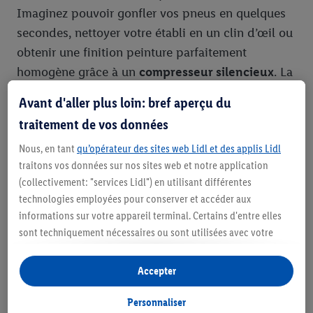
Imaginez pouvoir gonfler vos pneus en quelques
secondes, nettoyer votre établi en un clin d’œil ou
obtenir une finition peinture parfaitement
homogène grâce à un
compresseur silencieux
. La
polyvalence d’un bon
compresseur d'air
est telle
Avant d'aller plus loin: bref aperçu du
qu’il devient vite l’un des outils les plus sollicités
traitement de vos données
de votre garage ou atelier. De plus, un modèle
Nous, en tant
qu’opérateur des sites web Lidl et des applis Lidl
robuste, qu’il s’agisse d’un
compresseur vertical
traitons vos données sur nos sites web et notre application
ou d’un
mini compresseur portable
, est conçu
(collectivement: "services Lidl") en utilisant différentes
pour durer, même en usage fréquent, vous
technologies employées pour conserver et accéder aux
assurant un excellent retour sur investissement.
informations sur votre appareil terminal. Certains d'entre elles
sont techniquement nécessaires ou sont utilisées avec votre
Comment choisir le compresseur
consentement pour des paramétrages pratiques, pour compiler
idéal chez Lidl ?
des statistiques ou pour des publicités personnalisées au sein
Accepter
et en dehors des services Lidl. Si vous participez au programme
Lidl Plus, les données issues de votre comportement d’achat en
Avec autant de modèles disponibles, choisir le
Personnaliser